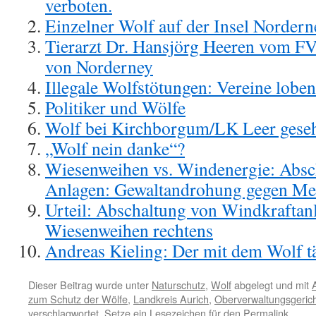
verboten.
Einzelner Wolf auf der Insel Nordern
Tierarzt Dr. Hansjörg Heeren vom F
von Norderney
Illegale Wolfstötungen: Vereine lob
Politiker und Wölfe
Wolf bei Kirchborgum/LK Leer gese
„Wolf nein danke“?
Wiesenweihen vs. Windenergie: Absc
Anlagen: Gewaltandrohung gegen Me
Urteil: Abschaltung von Windkraftan
Wiesenweihen rechtens
Andreas Kieling: Der mit dem Wolf t
Dieser Beitrag wurde unter
Naturschutz
,
Wolf
abgelegt und mit
zum Schutz der Wölfe
,
Landkreis Aurich
,
Oberverwaltungsgeric
verschlagwortet. Setze ein Lesezeichen für den
Permalink
.