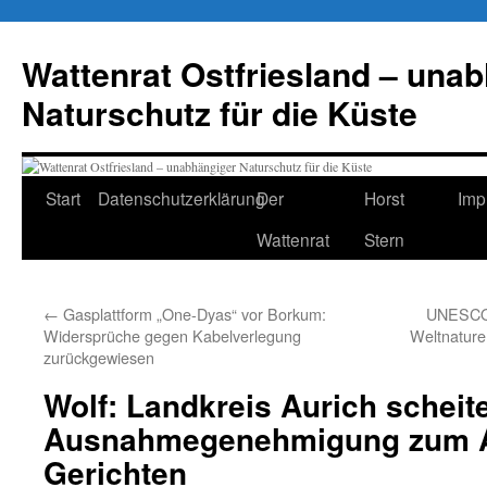
Zum
Inhalt
Wattenrat Ostfriesland – una
springen
Naturschutz für die Küste
Start
Datenschutzerklärung
Der
Horst
Imp
Wattenrat
Stern
←
Gasplattform „One-Dyas“ vor Borkum:
UNESCO-
Widersprüche gegen Kabelverlegung
Weltnature
zurückgewiesen
Wolf: Landkreis Aurich scheite
Ausnahmegenehmigung zum A
Gerichten