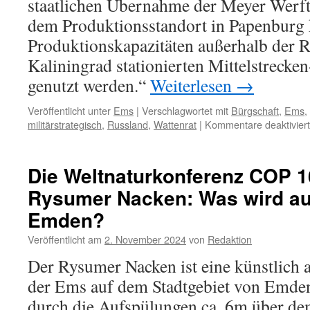
staatlichen Übernahme der Meyer Werft.
dem Produktionsstandort in Papenburg
Produktionskapazitäten außerhalb der R
Kaliningrad stationierten Mittelstrecken
genutzt werden.“
Weiterlesen
→
Veröffentlicht unter
Ems
|
Verschlagwortet mit
Bürgschaft
,
Ems
,
militärstrategisch
,
Russland
,
Wattenrat
|
Kommentare deaktiviert
Die Weltnaturkonferenz COP 1
Rysumer Nacken: Was wird au
Emden?
Veröffentlicht am
2. November 2024
von
Redaktion
Der Rysumer Nacken ist eine künstlich 
der Ems auf dem Stadtgebiet von Emden.
durch die Aufspülungen ca. 6m über de