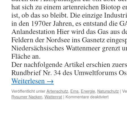
hat sich zu einem artenreichen Biotop e
ist, ob das so bleibt. Die einzige Indust
in den 1970er Jahren, es entstand die
Anlandestation Hier wird das Gas aus 
Feldern der Nordsee ins Gasnetz eingesp
Niedersächsisches Wattenmeer grenzt un
Fläche an.
Der nachfolgende Artikel erschien zuer
Rundbrief Nr. 34 des Umweltforums Os
Weiterlesen
→
Veröffentlicht unter
Artenschutz
,
Ems
,
Energie
,
Naturschutz
|
Ve
für
Rysumer Nacken
,
Wattenrat
|
Kommentare deaktiviert
Die
Weltnatur
COP
16
und