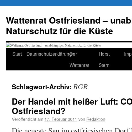
Zum
Inhalt
Wattenrat Ostfriesland – una
springen
Naturschutz für die Küste
Start
Datenschutzerklärung
Der
Horst
Imp
Wattenrat
Stern
BGR
Schlagwort-Archiv:
Der Handel mit heißer Luft: C
Ostfriesland?
Veröffentlicht am
17. Februar 2011
von
Redaktion
Die neueste Sau im ostfriesischen Dorf