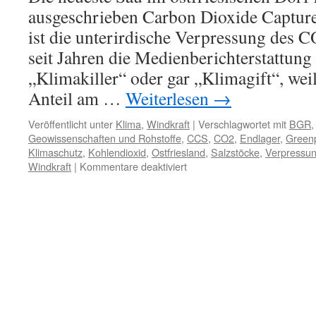
ausgeschrieben Carbon Dioxide Capture
ist die unterirdische Verpressung des C
seit Jahren die Medienberichterstattung 
„Klimakiller“ oder gar „Klimagift“, wei
Anteil am …
Weiterlesen
→
Veröffentlicht unter
Klima
,
Windkraft
|
Verschlagwortet mit
BGR
Geowissenschaften und Rohstoffe
,
CCS
,
CO2
,
Endlager
,
Green
Klimaschutz
,
Kohlendioxid
,
Ostfriesland
,
Salzstöcke
,
Verpressu
für
Windkraft
|
Kommentare deaktiviert
Der
Handel
mit
heißer
Luft:
CO2-
Endlager
in
Ostfriesland?