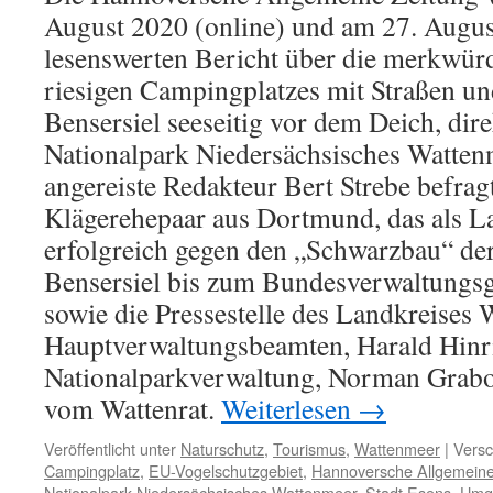
August 2020 (online) und am 27. August
lesenswerten Bericht über die merkwür
riesigen Campingplatzes mit Straßen un
Bensersiel seeseitig vor dem Deich, dir
Nationalpark Niedersächsisches Watten
angereiste Redakteur Bert Strebe befrag
Klägerehepaar aus Dortmund, das als 
erfolgreich gegen den „Schwarzbau“ d
Bensersiel bis zum Bundesverwaltungsge
sowie die Pressestelle des Landkreises
Hauptverwaltungsbeamten, Harald Hinri
Nationalparkverwaltung, Norman Grab
vom Wattenrat.
Weiterlesen
→
Veröffentlicht unter
Naturschutz
,
Tourismus
,
Wattenmeer
|
Versc
Campingplatz
,
EU-Vogelschutzgebiet
,
Hannoversche Allgemeine
Nationalpark Niedersächsisches Wattenmeer
,
Stadt Esens
,
Umg