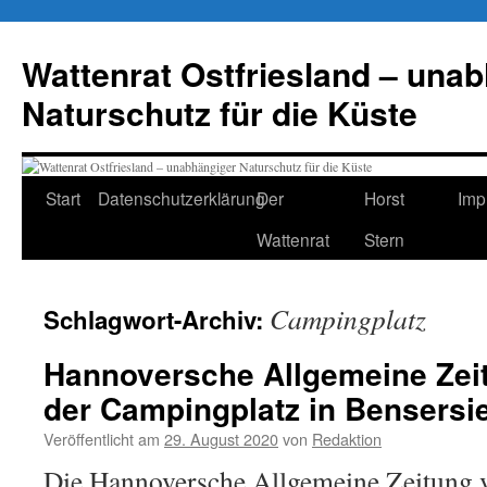
Zum
Inhalt
Wattenrat Ostfriesland – una
springen
Naturschutz für die Küste
Start
Datenschutzerklärung
Der
Horst
Imp
Wattenrat
Stern
Campingplatz
Schlagwort-Archiv:
Hannoversche Allgemeine Zeit
der Campingplatz in Bensersiel
Veröffentlicht am
29. August 2020
von
Redaktion
Die Hannoversche Allgemeine Zeitung v