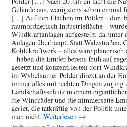
Polder […] Nach 20 Jahren läuft die Nut
Gelände aus, wenigstens schon einmal f
[…] Auf den Flächen im Polder – dort b
raumordnerisch Industriefläche – wurde
Windkraftanlagen aufgestellt, darunter 
Anlagen überhaupt. Statt Walzstraßen, 
Kohlekraftwerk – alles wäre planerisch
– haben die Emder bereits früh auf rege
gesetzt und konzentrierten dort Windk
im Wybelsumer Polder direkt an der Em
immer alles mit rechten Dingen zuging 
Landschaftsschutz in einem eigentliche
die Windräder und die nimmersatte Em
geriet, die tatkräftig von der Politik unt
man nicht.
Weiterlesen
→
Veröffentlicht unter
Ems
,
Naturschutz
,
Windkraft
|
Verschlagwort