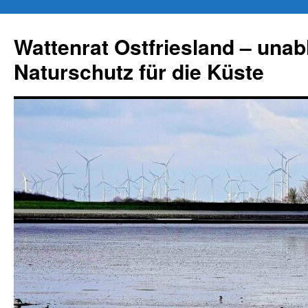
Zum
Inhalt
Wattenrat Ostfriesland – una
springen
Naturschutz für die Küste