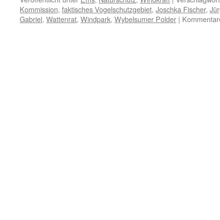
Kommission
,
faktisches Vogelschutzgebiet
,
Joschka Fischer
,
Jür
Gabriel
,
Wattenrat
,
Windpark
,
Wybelsumer Polder
|
Kommentare 