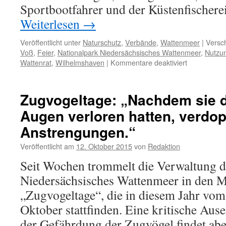
Sportbootfahrer und der Küstenfischere
Weiterlesen
→
Veröffentlicht unter
Naturschutz
,
Verbände
,
Wattenmeer
|
Versch
Voß
,
Feier
,
Nationalpark Niedersächsisches Wattenmeer
,
Nutzun
für
Wattenrat
,
Wilhelmshaven
|
Kommentare deaktiviert
CDU-
Feier
„30
Zugvogeltage: „Nachdem sie d
Jahre
Augen verloren hatten, verdop
Nationalpar
Wattenmeer
Anstrengungen.“
–
außer
Veröffentlicht am
12. Oktober 2015
von
Redaktion
Spesen
Seit Wochen trommelt die Verwaltung d
nichts
gewesen
Niedersächsisches Wattenmeer in den Me
„Zugvogeltage“, die in diesem Jahr vom
Oktober stattfinden. Eine kritische Aus
der Gefährdung der Zugvögel findet aber 