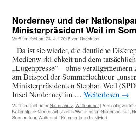
Zugvogeltage:
„Nachdem
sie
Norderney und der Nationalpa
das
Ministerpräsident Weil im So
Ziel
aus
Veröffentlicht am
24. Juli 2015
von
Redaktion
den
Augen
Da ist sie wieder, die deutliche Diskre
verloren
Medienwirklichkeit und dem tatsächlic
hatten,
verdoppelten
„Lügenpresse“ – ohne verallgemeinern 
sie
am Beispiel der Sommerlochtour „unse
ihre
Anstrengungen.“
Ministerpräsidenten Stephan Weil (SPD)
Insel Norderney im …
Weiterlesen
→
Veröffentlicht unter
Naturschutz
,
Wattenmeer
|
Verschlagwortet 
Nationalpark Niedersächsisches Wattenmeer
,
Niedersachsen
,
N
für
Sommertour
,
Wattenrat
|
Kommentare deaktiviert
Norderney
und
der