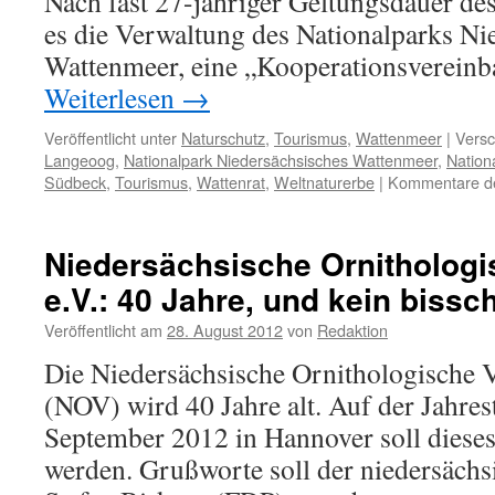
Nach fast 27-jähriger Geltungsdauer des
es die Verwaltung des Nationalparks Ni
Wattenmeer, eine „Kooperationsverein
Weiterlesen
→
Veröffentlicht unter
Naturschutz
,
Tourismus
,
Wattenmeer
|
Versc
Langeoog
,
Nationalpark Niedersächsisches Wattenmeer
,
Nation
Südbeck
,
Tourismus
,
Wattenrat
,
Weltnaturerbe
|
Kommentare dea
Niedersächsische Ornithologi
e.V.: 40 Jahre, und kein biss
Veröffentlicht am
28. August 2012
von
Redaktion
Die Niedersächsische Ornithologische V
(NOV) wird 40 Jahre alt. Auf der Jahre
September 2012 in Hannover soll diese
werden. Grußworte soll der niedersäch