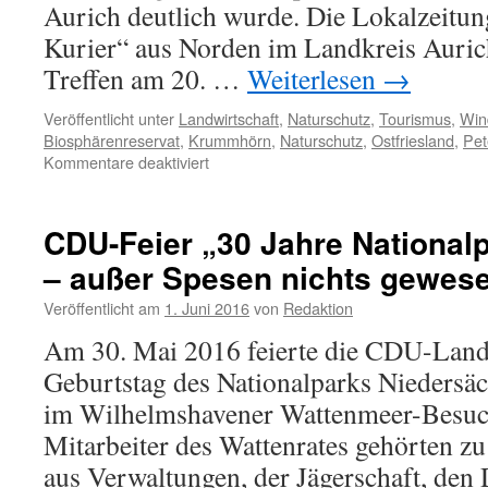
Aurich deutlich wurde. Die Lokalzeitun
Kurier“ aus Norden im Landkreis Aurich
Treffen am 20. …
Weiterlesen
→
Veröffentlicht unter
Landwirtschaft
,
Naturschutz
,
Tourismus
,
Win
Biosphärenreservat
,
Krummhörn
,
Naturschutz
,
Ostfriesland
,
Pet
für
Kommentare deaktiviert
Biosphärenreservate?
Naturschutz
in
CDU-Feier „30 Jahre National
Ostfriesland
– außer Spesen nichts gewes
„hat
fertig“
Veröffentlicht am
1. Juni 2016
von
Redaktion
Am 30. Mai 2016 feierte die CDU-Landt
Geburtstag des Nationalparks Niedersä
im Wilhelmshavener Wattenmeer-Besuc
Mitarbeiter des Wattenrates gehörten z
aus Verwaltungen, der Jägerschaft, den