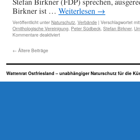
Stefan Birkner (FDP) sprechen, ausgere
Birkner ist …
Weiterlesen
→
Veröffentlicht unter
Naturschutz
,
Verbände
|
Verschlagwortet mit
Ornithologische Vereinigung
,
Peter Südbeck
,
Stefan Birkner
,
Um
für
Kommentare deaktiviert
Niedersächsische
Ornithologische
←
Ältere Beiträge
Vereinigung
e.V.:
40
Jahre,
Wattenrat Ostfriesland – unabhängiger Naturschutz für die Kü
und
kein
bisschen
weise?