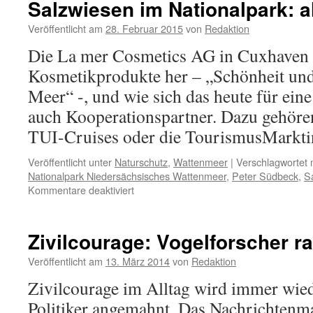
Salzwiesen im Nationalpark: a
Nationalpark
Wattenmeer:
Veröffentlicht am
28. Februar 2015
von
Redaktion
Ministerpräsid
Die La mer Cosmetics AG in Cuxhaven s
Weil
im
Kosmetikprodukte her – „Schönheit und
Sommerloch
Meer“ -, und wie sich das heute für eine
auch Kooperationspartner. Dazu gehören
TUI-Cruises oder die TourismusMark
Veröffentlicht unter
Naturschutz
,
Wattenmeer
|
Verschlagwortet 
Nationalpark Niedersächsisches Wattenmeer
,
Peter Südbeck
,
S
für
Kommentare deaktiviert
Salzwiesen
im
Nationalpark:
Zivilcourage: Vogelforscher r
alles
Kosmetik?
Veröffentlicht am
13. März 2014
von
Redaktion
Zivilcourage im Alltag wird immer wie
Politiker angemahnt. Das Nachrichtenm