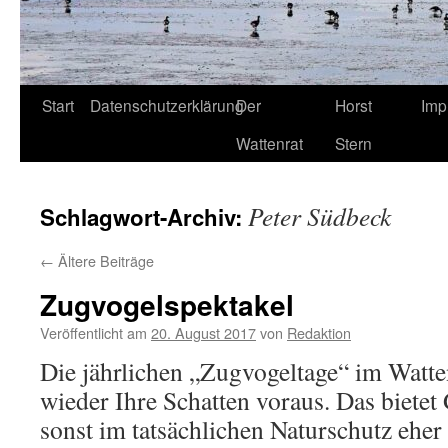
Start
Datenschutzerklärung
Der
Horst
Imp
Wattenrat
Stern
Peter Südbeck
Schlagwort-Archiv:
←
Ältere Beiträge
Zugvogelspektakel
Veröffentlicht am
20. August 2017
von
Redaktion
Die jährlichen „Zugvogeltage“ im Watt
wieder Ihre Schatten voraus. Das bietet 
sonst im tatsächlichen Naturschutz eher 