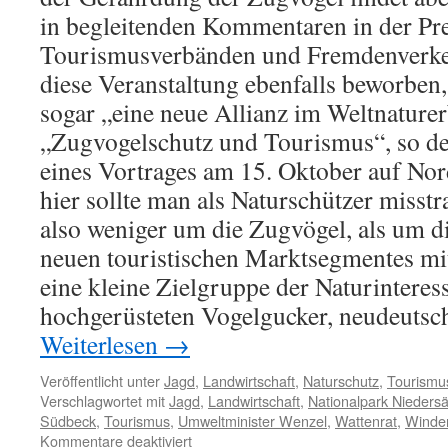
in begleitenden Kommentaren in der Pr
Tourismusverbänden und Fremdenverk
diese Veranstaltung ebenfalls beworben,
sogar „eine neue Allianz im Weltnature
„Zugvogelschutz und Tourismus“, so de
eines Vortrages am 15. Oktober auf Nor
hier sollte man als Naturschützer misst
also weniger um die Zugvögel, als um d
neuen touristischen Marktsegmentes mi
eine kleine Zielgruppe der Naturinteres
hochgerüsteten Vogelgucker, neudeutsch
Weiterlesen
→
Veröffentlicht unter
Jagd
,
Landwirtschaft
,
Naturschutz
,
Tourismu
Verschlagwortet mit
Jagd
,
Landwirtschaft
,
Nationalpark Nieders
Südbeck
,
Tourismus
,
Umweltminister Wenzel
,
Wattenrat
,
Winde
für
Kommentare deaktiviert