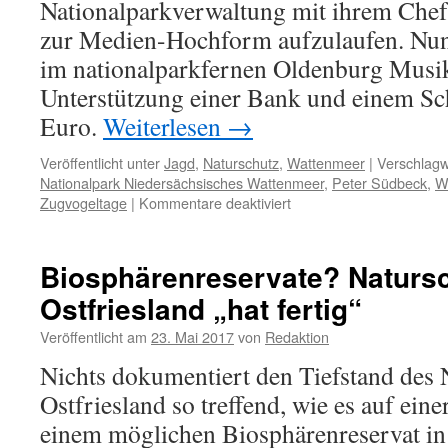
Nationalparkverwaltung mit ihrem Chef
zur Medien-Hochform aufzulaufen. Nun 
im nationalparkfernen Oldenburg Musi
Unterstützung einer Bank und einem Sc
Euro.
Weiterlesen
→
Veröffentlicht unter
Jagd
,
Naturschutz
,
Wattenmeer
|
Verschlagw
Nationalpark Niedersächsisches Wattenmeer
,
Peter Südbeck
,
W
für
Zugvogeltage
|
Kommentare deaktiviert
Zugvogelspektakel
Biosphärenreservate? Natursc
Ostfriesland „hat fertig“
Veröffentlicht am
23. Mai 2017
von
Redaktion
Nichts dokumentiert den Tiefstand des 
Ostfriesland so treffend, wie es auf ei
einem möglichen Biosphärenreservat 