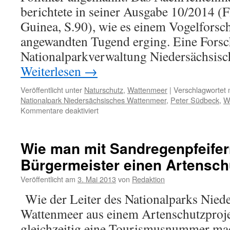
berichtete in seiner Ausgabe 10/2014 (F
Guinea, S.90), wie es einem Vogelforsch
angewandten Tugend erging. Eine Forsc
Nationalparkverwaltung Niedersächsis
Weiterlesen
→
Veröffentlicht unter
Naturschutz
,
Wattenmeer
|
Verschlagwortet 
Nationalpark Niedersächsisches Wattenmeer
,
Peter Südbeck
,
W
für
Kommentare deaktiviert
Zivilcourage:
Vogelforscher
rausgeflogen
Wie man mit Sandregenpfeife
Bürgermeister einen Artensch
Veröffentlicht am
3. Mai 2013
von
Redaktion
Wie der Leiter des Nationalparks Nied
Wattenmeer aus einem Artenschutzproje
gleichzeitig eine Tourismusnummer ma