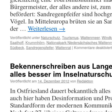
Bürgermeister, der alles andere ist, zu
befördert: Sandregenpfeifer sind hochg
Vögel. In Mitteleuropa brüten sie an Sa
der …
Weiterlesen
→
Veröffentlicht unter
Naturschutz
,
Tourismus
,
Wattenmeer
,
Windkr
Saathoff
,
Krummhörn
,
Nationalpark Niedersächsisches Watten
Südbeck
,
Sandregenpfeifer
,
Wattenrat
|
Kommentare deaktiviert
Bekennerschreiben aus Lange
alles besser im Inselnatursch
Veröffentlicht am
14. Dezember 2012
von
Redaktion
In Ostfriesland dauert bekanntlich alles
auch hier haben Desinformation und Pr
Standardform der modernen Kommunika