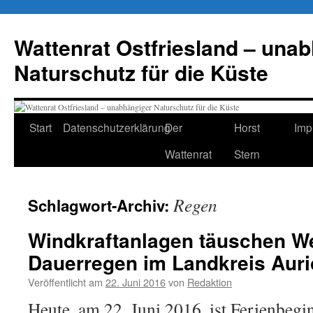
Zum
Inhalt
Wattenrat Ostfriesland – una
springen
Naturschutz für die Küste
Start
Datenschutzerklärung
Der
Horst
Imp
Wattenrat
Stern
Regen
Schlagwort-Archiv:
Windkraftanlagen täuschen We
Dauerregen im Landkreis Auri
Veröffentlicht am
22. Juni 2016
von
Redaktion
Heute, am 22. Juni 2016, ist Ferienbegi