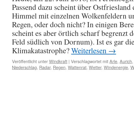
Passend dazu scheint über Ostfriesland 
Himmel mit einzelnen Wolkenfeldern un
Regen, oder doch nicht? In einigen Bere
scheint es aber örtlich scharf begrenzt 
Feld südlich von Dornum). Ist es gar die
Klimakatastrophe?
Weiterlesen
→
Veröffentlicht unter
Windkraft
|
Verschlagwortet mit
Arle
,
Aurich
Niederschlag
,
Radar
,
Regen
,
Wattenrat
,
Wetter
,
Windenergie
,
W