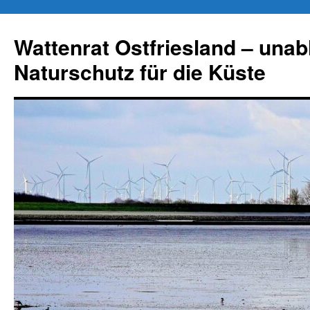
Zum
Inhalt
Wattenrat Ostfriesland – una
springen
Naturschutz für die Küste