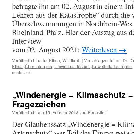
befragte ihn am 02. August in einem Int
Lehren aus der Katastrophe“ durch die
Überschwemmungen in Nordrhein-Westf
Rheinland-Pfalz. Hier der Auszug aus
Interview
vom 02. August 2021:
Weiterlesen
→
Veröffentlicht unter
Klima
,
Windkraft
|
Verschlagwortet mit
Dr. D
Klima
,
Überflutungen
,
Umweltbundesamt
,
Unwetterkatastrophe
,
für
deaktiviert
Dr.
Dirk
Messner,
„Windenergie = Klimaschutz =
Umweltbundesamt:
Fragezeichen
mit
„erneuerbarer
Veröffentlicht am
15. Februar 2018
von
Redaktion
Energie“
gegen
Der Glaubenssatz „Windenergie = Klim
Unwetterkatastrophen?
Artenschutz“ war Teil des Eingangsstat