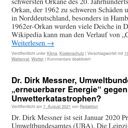
schwersten Orkane des 20. Jahrhunderts,
Orkan, der 1962 zu schweren Schäden u
in Norddeutschland, besonders in Hamb
1962er-Orkan wurden viele Deiche in D
Wikipedia kann man den Verlauf von „C
Weiterlesen
→
Veröffentlicht unter
Klima
,
Küstenschutz
|
Verschlagwortet mit
1
für
Wattenrat
,
Wetter
|
Kommentare deaktiviert
Erinnerung
an
den
Dr. Dirk Messner, Umweltbund
Orkan
„erneuerbarer Energie“ gegen
„Capella“
am
Unwetterkatastrophen?
03.
Januar
Veröffentlicht am
7. August 2021
von
Redaktion
1976
Dr. Dirk Messner ist seit Januar 2020 P
Umweltbundesamtes (UBA). Die Leipzig