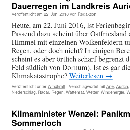
Dauerregen im Landkreis Auri
Veröffentlicht am
22. Juni 2016
von
Redaktion
Heute, am 22. Juni 2016, ist Ferienbegi
Passend dazu scheint über Ostfriesland 
Himmel mit einzelnen Wolkenfeldern un
Regen, oder doch nicht? In einigen Bere
scheint es aber örtlich scharf begrenzt 
Feld südlich von Dornum). Ist es gar die
Klimakatastrophe?
Weiterlesen
→
Veröffentlicht unter
Windkraft
|
Verschlagwortet mit
Arle
,
Aurich
Niederschlag
,
Radar
,
Regen
,
Wattenrat
,
Wetter
,
Windenergie
,
W
Klimaminister Wenzel: Panik
Sommerloch