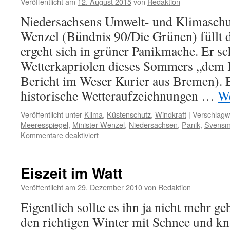
Veröffentlicht am
12. August 2015
von
Redaktion
Niedersachsens Umwelt- und Klimaschut
Wenzel (Bündnis 90/Die Grünen) füllt
ergeht sich in grüner Panikmache. Er sc
Wetterkapriolen dieses Sommers „dem K
Bericht im Weser Kurier aus Bremen). E
historische Wetteraufzeichnungen …
We
Veröffentlicht unter
Klima
,
Küstenschutz
,
Windkraft
|
Verschlagwo
Meeresspiegel
,
Minister Wenzel
,
Niedersachsen
,
Panik
,
Svensm
für
Kommentare deaktiviert
Klimaminister
Wenzel:
Panikmacher
Eiszeit im Watt
im
Sommerloch
Veröffentlicht am
29. Dezember 2010
von
Redaktion
Eigentlich sollte es ihn ja nicht mehr ge
den richtigen Winter mit Schnee und kn