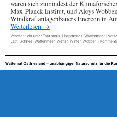
waren sich zumindest der Klimaforscher
Max-Planck-Institut, und Aloys Wobben
Windkraftanlagenbauers Enercon in Aur
Weiterlesen
→
Veröffentlicht unter
Tourismus
,
Unsortiertes
,
Wattenmeer
|
Versc
Latif
,
Schnee
,
Wattenmeer
,
Wetter
,
Winter
,
Wobben
|
Kommentar
Wattenrat Ostfriesland – unabhängiger Naturschutz für die Kü