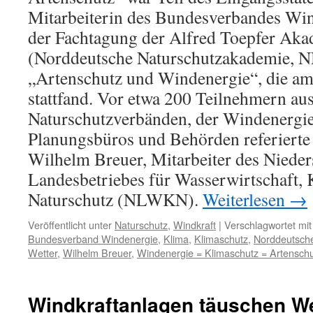
Mitarbeiterin des Bundesverbandes Wi
der Fachtagung der Alfred Toepfer Aka
(Norddeutsche Naturschutzakademie, N
„Artenschutz und Windenergie“, die am
stattfand. Vor etwa 200 Teilnehmern au
Naturschutzverbänden, der Windenergie
Planungsbüros und Behörden referierte 
Wilhelm Breuer, Mitarbeiter des Nieder
Landesbetriebes für Wasserwirtschaft, 
Naturschutz (NLWKN).
Weiterlesen
→
Veröffentlicht unter
Naturschutz
,
Windkraft
|
Verschlagwortet mit
Bundesverband Windenergie
,
Klima
,
Klimaschutz
,
Norddeutsch
Wetter
,
Wilhelm Breuer
,
Windenergie = Klimaschutz = Artensch
Windkraftanlagen täuschen We