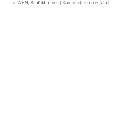
für
NLWKN
,
Schlickbremse
|
Kommentare deaktiviert
Ems-
Stauwerk:
Das
Loch…