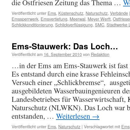
die Ostfriesen Zeitung das Thema …
We
Veröffentlicht unter
Ems
,
Küstenschutz
,
Naturschutz
,
Verbände
Emssperrwerk
,
Emsvertiefung
,
Meerwal
,
Meyer Werft
,
Ostfriese
Schlickkonditionierung
,
Schlickverflüssigung
,
SMC
,
Stadtwerke 
Ems-Stauwerk: Das Loch…
Veröffentlicht am
16. September 2010
von
Redaktion
…in der Ems am Ems-Stauwerk ist fast 
Es entstand durch eine krasse Fehleins
Versuch einer „Schlickbremse“, ausgetü
ausgebildeten Wasserbauingenieuren de
Landesbetriebes für Wasserwirtschaft, 
Naturschutz (NLWKN). Das Loch war b
entstanden, …
Weiterlesen
→
Veröffentlicht unter
Ems
,
Naturschutz
|
Verschlagwortet mit
Ems