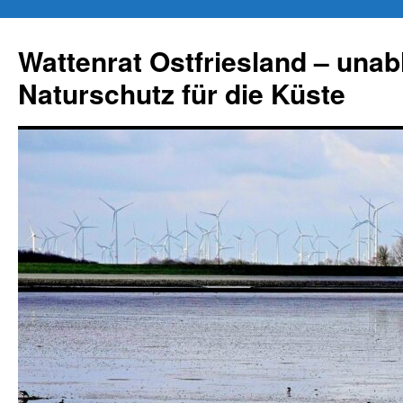
Zum
Inhalt
Wattenrat Ostfriesland – una
springen
Naturschutz für die Küste