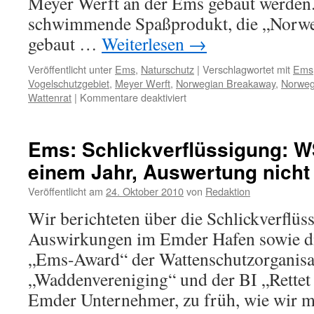
Meyer Werft an der Ems gebaut werden.
schwimmende Spaßprodukt, die „Norwe
gebaut …
Weiterlesen
→
Veröffentlicht unter
Ems
,
Naturschutz
|
Verschlagwortet mit
Ems
Vogelschutzgebiet
,
Meyer Werft
,
Norwegian Breakaway
,
Norweg
für
Wattenrat
|
Kommentare deaktiviert
„Norwegian
Breakaway“:
neuer
Ems: Schlickverflüssigung: WS
Meyer-
einem Jahr, Auswertung nich
Dampfer
durch
Veröffentlicht am
24. Oktober 2010
von
Redaktion
die
Ems
Wir berichteten über die Schlickverflü
gequetscht
Auswirkungen im Emder Hafen sowie di
„Ems-Award“ der Wattenschutzorganisa
„Waddenvereniging“ und der BI „Rettet
Emder Unternehmer, zu früh, wie wir m