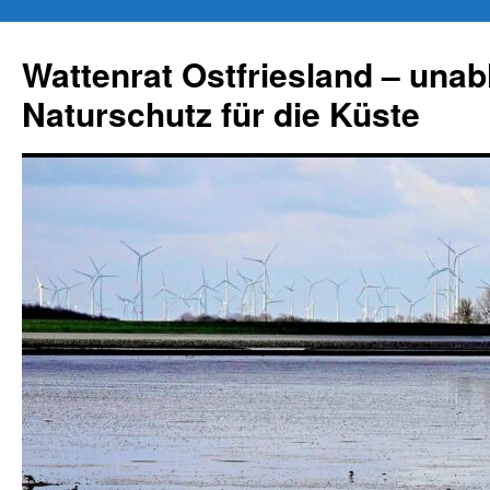
Zum
Inhalt
Wattenrat Ostfriesland – una
springen
Naturschutz für die Küste