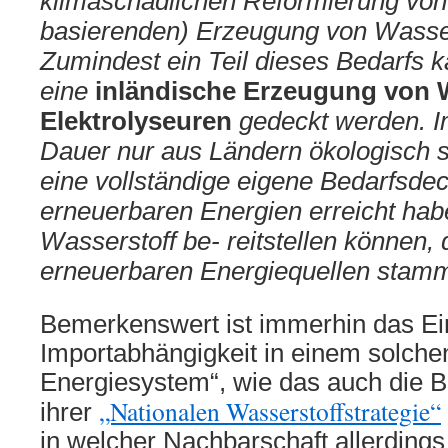
klimaschädlichen Reformierung vo
basierenden) Erzeugung von Wasser
Zumindest ein Teil dieses Bedarfs k
eine
inländische Erzeugung von W
Elektrolyseuren
gedeckt werden. I
Dauer nur aus Ländern ökologisch si
eine vollständige eigene Bedarfsde
erneuerbaren Energien erreicht hab
Wasserstoff be- reitstellen können, 
erneuerbaren Energiequellen sta
Bemerkenswert ist immerhin das E
Importabhängigkeit in einem solche
Energiesystem“, wie das auch die B
„Nationalen Wasserstoffstrategie“
ihrer
in welcher Nachbarschaft allerdings