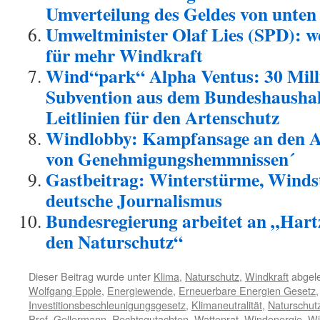
Umverteilung des Geldes von unten
Umweltminister Olaf Lies (SPD): w
für mehr Windkraft
Wind“park“ Alpha Ventus: 30 Mill
Subvention aus dem Bundeshaushal
Leitlinien für den Artenschutz
Windlobby: Kampfansage an den A
von Genehmigungshemmnissen´
Gastbeitrag: Winterstürme, Winds
deutsche Journalismus
Bundesregierung arbeitet an „Hart
den Naturschutz“
Dieser Beitrag wurde unter
Klima
,
Naturschutz
,
Windkraft
abgele
Wolfgang Epple
,
Energiewende
,
Erneuerbare Energien Gesetz
Investitionsbeschleunigungsgesetz
,
Klimaneutralität
,
Naturschut
Prof. Gellermann
,
Rechtsgutachten
,
Wattenrat
,
Windenergie
,
Wi