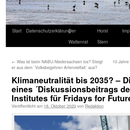
Start
Datenschutzerklärung
Der
Horst
Imp
Wattenrat
Stern
←
Was ist beim NABU-Niedersachsen los? Steigt
10 Jahre ´
er aus dem ´Volksbegehren Artenvielfalt´ aus?
Klimaneutralität bis 2035? – 
eines ´Diskussionsbeitrags d
Institutes für Fridays for Futu
Veröffentlicht am
18. Oktober 2020
von
Redaktion