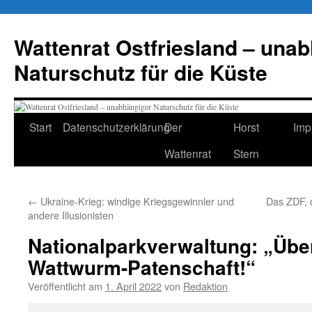
Zum
Inhalt
Wattenrat Ostfriesland – una
springen
Naturschutz für die Küste
Start
Datenschutzerklärung
Der
Horst
Imp
Wattenrat
Stern
←
Ukraine-Krieg: windige Kriegsgewinnler und
Das ZDF, 
andere Illusionisten
Nationalparkverwaltung: „Übe
Wattwurm-Patenschaft!“
Veröffentlicht am
1. April 2022
von
Redaktion