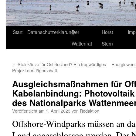
Start
Datenschutzerklärung
Der
Horst
Imp
Wattenrat
Stern
←
Steinkäuze für Ostfriesland? Ein fragwürdiges
Energiewende
Projekt der Jägerschaft
Ausgleichsmaßnahmen für Off
Kabelanbindung: Photovoltaik
des Nationalparks Wattenmee
Veröffentlicht am
1. April 2023
von
Redaktion
Offshore-Windparks müssen an da
Land angeschlossen werden. Der N