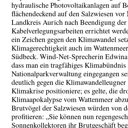
hydraulische Photovoltaikanlagen auf Be
flächendeckend auf den Salzwiesen vor
Landkreis Aurich nach Beendigung der
Kabelverlegungsarbeiten errichtet werde
ein Zeichen gegen den Klimawandel setz
Klimagerechtigkeit auch im Wattenmeer 
Südbeck. Wind-Net-Sprecherin Edwina 
dass man ein tragfähiges Klimabündnis 
Nationalparkverwaltung eingegangen sei
deutlich
gegen die Klimawandelleugner
Klimakrise
positioniere; es gelte, die d
Klimaapokalypse vom Wattenm
e
er abz
Brutvögel der Salzwiesen würden von d
profitieren: „Sie können nun regengesc
Sonnenkollektoren ihr Brutgeschäft beg