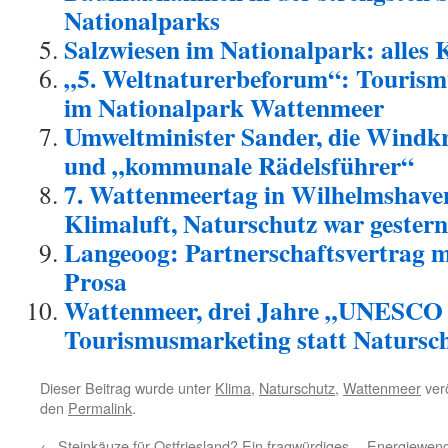
Nationalparks
Salzwiesen im Nationalpark: alles
„5. Weltnaturerbeforum“: Tourismu
im Nationalpark Wattenmeer
Umweltminister Sander, die Windk
und „kommunale Rädelsführer“
7. Wattenmeertag in Wilhelmshave
Klimaluft, Naturschutz war gestern
Langeoog: Partnerschaftsvertrag m
Prosa
Wattenmeer, drei Jahre „UNESCO 
Tourismusmarketing statt Natursc
Dieser Beitrag wurde unter
Klima
,
Naturschutz
,
Wattenmeer
verö
den
Permalink
.
←
Steinkäuze für Ostfriesland? Ein fragwürdiges
Energiewende