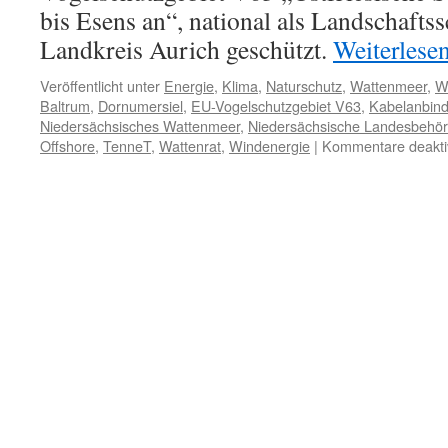
bis Esens an“, national als Landschafts
Landkreis Aurich geschützt.
Weiterlese
Veröffentlicht unter
Energie
,
Klima
,
Naturschutz
,
Wattenmeer
,
W
Baltrum
,
Dornumersiel
,
EU-Vogelschutzgebiet V63
,
Kabelanbin
Niedersächsisches Wattenmeer
,
Niedersächsische Landesbehör
Offshore
,
TenneT
,
Wattenrat
,
Windenergie
|
Kommentare deaktiv