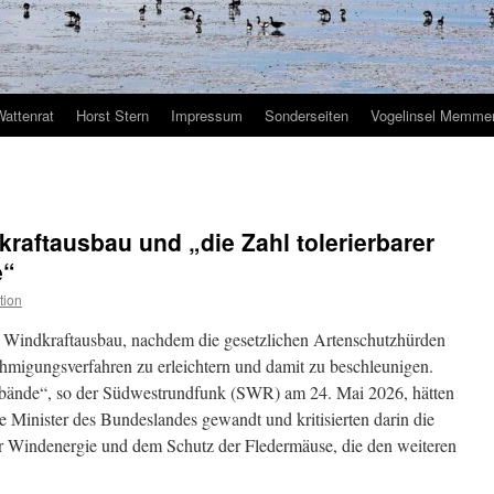
Wattenrat
Horst Stern
Impressum
Sonderseiten
Vogelinsel Memmer
kraftausbau und „die Zahl tolerierbarer
e“
tion
 Windkraftausbau, nachdem die gesetzlichen Artenschutzhürden
hmigungsverfahren zu erleichtern und damit zu beschleunigen.
rbände“, so der Südwestrundfunk (SWR) am 24. Mai 2026, hätten
e Minister des Bundeslandes gewandt und kritisierten darin die
ur Windenergie und dem Schutz der Fledermäuse, die den weiteren