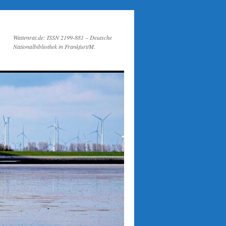
Wattenrat.de: ISSN 2199-881 – Deutsche
Nationalbibliothek in Frankfurt/M.