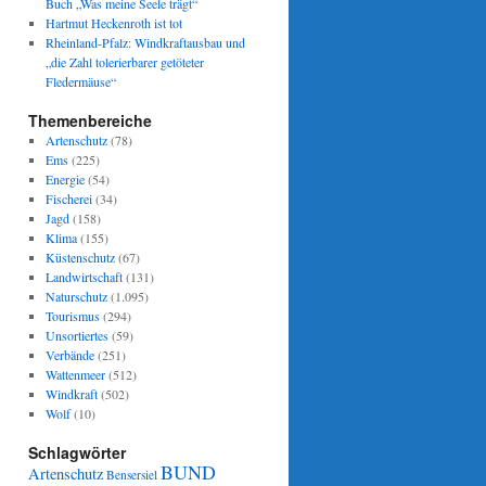
Buch „Was meine Seele trägt“
Hartmut Heckenroth ist tot
Rheinland-Pfalz: Windkraftausbau und
„die Zahl tolerierbarer getöteter
Fledermäuse“
Themenbereiche
Artenschutz
(78)
Ems
(225)
Energie
(54)
Fischerei
(34)
Jagd
(158)
Klima
(155)
Küstenschutz
(67)
Landwirtschaft
(131)
Naturschutz
(1.095)
Tourismus
(294)
Unsortiertes
(59)
Verbände
(251)
Wattenmeer
(512)
Windkraft
(502)
Wolf
(10)
Schlagwörter
BUND
Artenschutz
Bensersiel