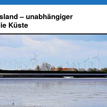
esland – unabhängiger
die Küste