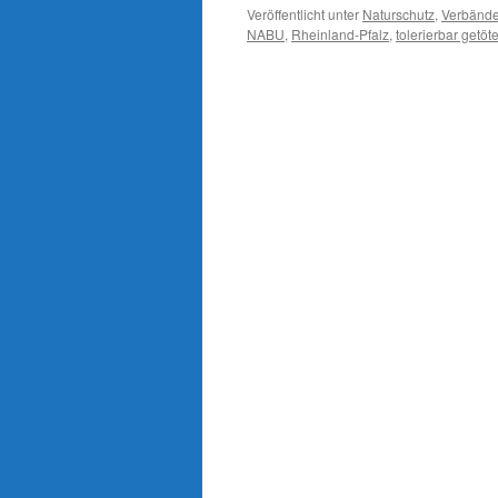
Veröffentlicht unter
Naturschutz
,
Verbänd
NABU
,
Rheinland-Pfalz
,
tolerierbar getö