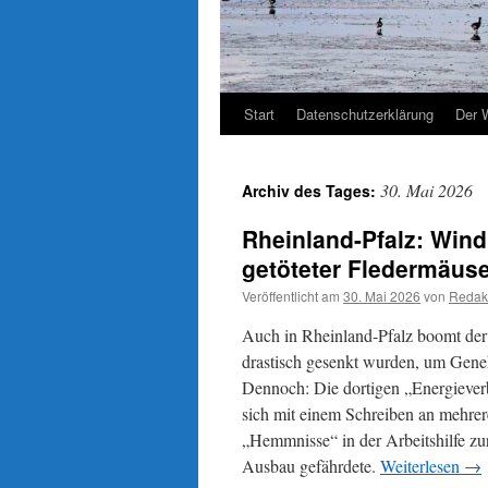
Start
Datenschutzerklärung
Der 
30. Mai 2026
Archiv des Tages:
Rheinland-Pfalz: Wind
getöteter Fledermäus
Veröffentlicht am
30. Mai 2026
von
Redak
Auch in Rheinland-Pfalz boomt der
drastisch gesenkt wurden, um Gene
Dennoch: Die dortigen „Energieve
sich mit einem Schreiben an mehrer
„Hemmnisse“ in der Arbeitshilfe z
Ausbau gefährdete.
Weiterlesen
→