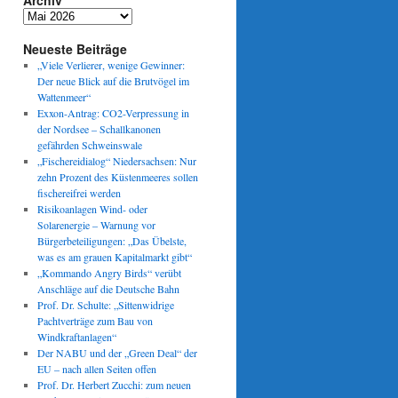
Archiv
Archiv
Neueste Beiträge
„Viele Verlierer, wenige Gewinner:
u
Der neue Blick auf die Brutvögel im
Wattenmeer“
Exxon-Antrag: CO2-Verpressung in
der Nordsee – Schallkanonen
gefährden Schweinswale
„Fischereidialog“ Niedersachsen: Nur
zehn Prozent des Küstenmeeres sollen
fischereifrei werden
Risikoanlagen Wind- oder
Solarenergie – Warnung vor
Bürgerbeteiligungen: „Das Übelste,
was es am grauen Kapitalmarkt gibt“
„Kommando Angry Birds“ verübt
Anschläge auf die Deutsche Bahn
Prof. Dr. Schulte: „Sittenwidrige
Pachtverträge zum Bau von
Windkraftanlagen“
Der NABU und der „Green Deal“ der
EU – nach allen Seiten offen
Prof. Dr. Herbert Zucchi: zum neuen