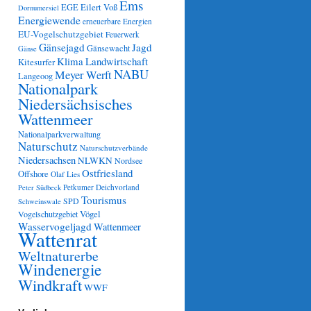
Ems
Eilert Voß
EGE
Dornumersiel
Energiewende
erneuerbare Energien
EU-Vogelschutzgebiet
Feuerwerk
Gänsejagd
Jagd
Gänsewacht
Gänse
Klima
Landwirtschaft
Kitesurfer
NABU
Meyer Werft
Langeoog
Nationalpark
Niedersächsisches
Wattenmeer
Nationalparkverwaltung
Naturschutz
Naturschutzverbände
Niedersachsen
NLWKN
Nordsee
Ostfriesland
Offshore
Olaf Lies
Petkumer Deichvorland
Peter Südbeck
Tourismus
SPD
Schweinswale
Vögel
Vogelschutzgebiet
Wasservogeljagd
Wattenmeer
Wattenrat
Weltnaturerbe
Windenergie
Windkraft
WWF