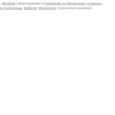
e
,
Windkraft
|
Verschlagwortet mit
Arbeitshilfe zur Windenergie
,
Lindemann
,
für
tete Fledermäuse
,
Wattenrat
,
Windenergie
|
Kommentare deaktiviert
Rheinland-
Pfalz:
Windkraftausba
und
„die
Zahl
tolerierbarer
getöteter
Fledermäuse“