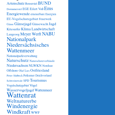
BUND
Artenschutz
Bensersiel
Ems
Eilert Voß
EGE
Dornumersiel
Energiewende
erneuerbare Energien
EU-Vogelschutzgebiet
Feuerwerk
Gänsejagd
Jagd
Gänsewacht
Gänse
Klima
Landwirtschaft
Kitesurfer
NABU
Meyer Werft
Langeoog
Nationalpark
Niedersächsisches
Wattenmeer
Nationalparkverwaltung
Naturschutz
Naturschutzverbände
Niedersachsen
NLWKN
Nordsee
Ostfriesland
Offshore
Olaf Lies
Petkumer Deichvorland
Peter Südbeck
Tourismus
SPD
Schweinswale
Vögel
Vogelschutzgebiet
Wasservogeljagd
Wattenmeer
Wattenrat
Weltnaturerbe
Windenergie
Windkraft
WWF