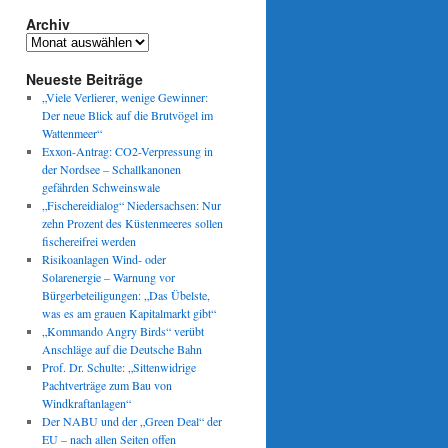
Archiv
Archiv
Neueste Beiträge
„Viele Verlierer, wenige Gewinner:
Der neue Blick auf die Brutvögel im
Wattenmeer“
Exxon-Antrag: CO2-Verpressung in
der Nordsee – Schallkanonen
gefährden Schweinswale
„Fischereidialog“ Niedersachsen: Nur
zehn Prozent des Küstenmeeres sollen
fischereifrei werden
Risikoanlagen Wind- oder
Solarenergie – Warnung vor
Bürgerbeteiligungen: „Das Übelste,
was es am grauen Kapitalmarkt gibt“
„Kommando Angry Birds“ verübt
Anschläge auf die Deutsche Bahn
Prof. Dr. Schulte: „Sittenwidrige
Pachtverträge zum Bau von
Windkraftanlagen“
Der NABU und der „Green Deal“ der
EU – nach allen Seiten offen