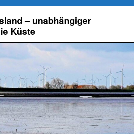
esland – unabhängiger
die Küste