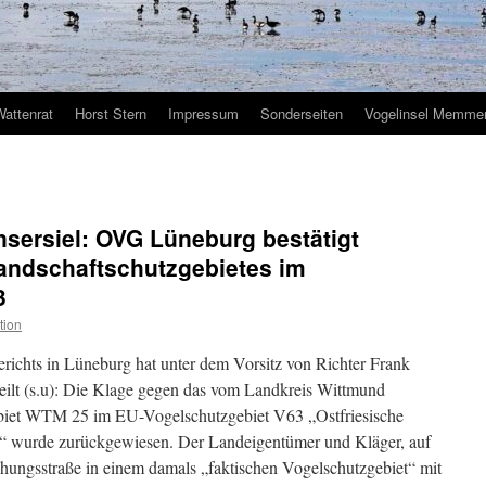
Wattenrat
Horst Stern
Impressum
Sonderseiten
Vogelinsel Memmer
ersiel: OVG Lüneburg bestätigt
andschaftschutzgebietes im
3
tion
richts in Lüneburg hat unter dem Vorsitz von Richter Frank
ilt (s.u): Die Klage gegen das vom Landkreis Wittmund
biet WTM 25 im EU-Vogelschutzgebiet V63 „Ostfriesische
“ wurde zurückgewiesen. Der Landeigentümer und Kläger, auf
ngsstraße in einem damals „faktischen Vogelschutzgebiet“ mit