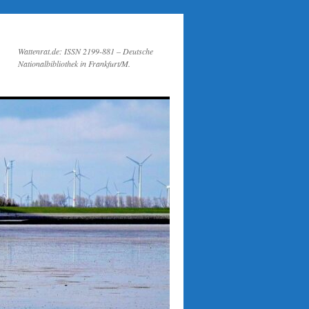
Wattenrat.de: ISSN 2199-881 – Deutsche
Nationalbibliothek in Frankfurt/M.