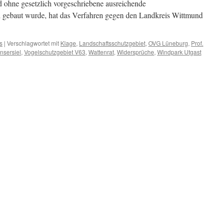
ohne gesetzlich vorgeschriebene ausreichende
nd gebaut wurde, hat das Verfahren gegen den Landkreis Wittmund
s
|
Verschlagwortet mit
Klage
,
Landschaftsschutzgebiet
,
OVG Lüneburg
,
Prof.
sersiel
,
Vogelschutzgebiet V63
,
Wattenrat
,
Widersprüche
,
Windpark Utgast
ße
zgebietes
et