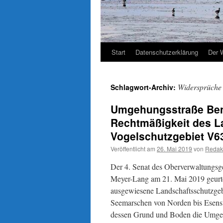
Start
Datenschutzerklärung
Der 
Widersprüche
Schlagwort-Archiv:
Umgehungsstraße Bens
Rechtmäßigkeit des L
Vogelschutzgebiet V6
Veröffentlicht am
26. Mai 2019
von
Redak
Der 4. Senat des Oberverwaltungsge
Meyer-Lang am 21. Mai 2019 geurte
ausgewiesene Landschaftsschutzge
Seemarschen von Norden bis Esens
dessen Grund und Boden die Umgehu