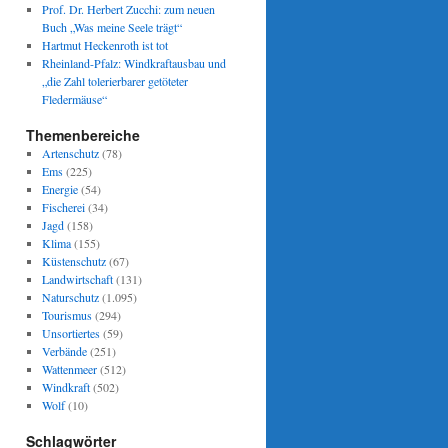
Prof. Dr. Herbert Zucchi: zum neuen
Buch „Was meine Seele trägt“
Hartmut Heckenroth ist tot
Rheinland-Pfalz: Windkraftausbau und
„die Zahl tolerierbarer getöteter
Fledermäuse“
Themenbereiche
Artenschutz
(78)
Ems
(225)
Energie
(54)
Fischerei
(34)
Jagd
(158)
Klima
(155)
Küstenschutz
(67)
Landwirtschaft
(131)
Naturschutz
(1.095)
Tourismus
(294)
Unsortiertes
(59)
Verbände
(251)
Wattenmeer
(512)
Windkraft
(502)
Wolf
(10)
Schlagwörter