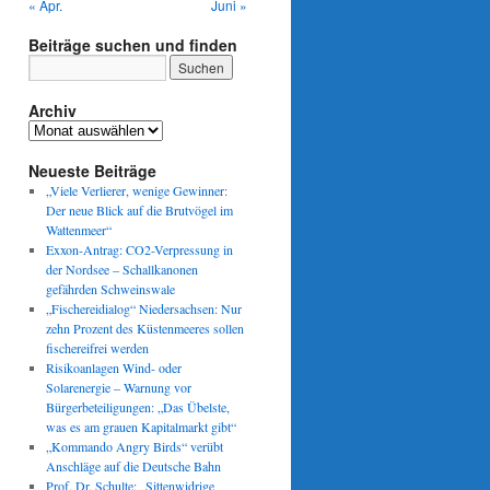
« Apr.
Juni »
Beiträge suchen und finden
Archiv
Archiv
Neueste Beiträge
„Viele Verlierer, wenige Gewinner:
Der neue Blick auf die Brutvögel im
Wattenmeer“
Exxon-Antrag: CO2-Verpressung in
der Nordsee – Schallkanonen
gefährden Schweinswale
„Fischereidialog“ Niedersachsen: Nur
zehn Prozent des Küstenmeeres sollen
fischereifrei werden
Risikoanlagen Wind- oder
Solarenergie – Warnung vor
Bürgerbeteiligungen: „Das Übelste,
was es am grauen Kapitalmarkt gibt“
„Kommando Angry Birds“ verübt
Anschläge auf die Deutsche Bahn
Prof. Dr. Schulte: „Sittenwidrige