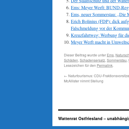
Der Staatsschutz und der Watten
Ems: Meyer Werft: BUND-Region
Ems, neuer Sommerstau: „Die M
Erich Bolinius (FDP): dick auf
Falschmeldung vor der Kommu
Kreuzfahrtweg: Werbung für di
Meyer Werft macht in Umweltsc
Dieser Beitrag wurde unter
Ems
,
Natursc
Schäden
,
Schadensersatz
,
Sommerstau
,
Lesezeichen für den
Permalink
.
←
Naturtourismus: CDU-Fraktionsvorsitz
McAllister nimmt Stellung
Wattenrat Ostfriesland – unabhängi