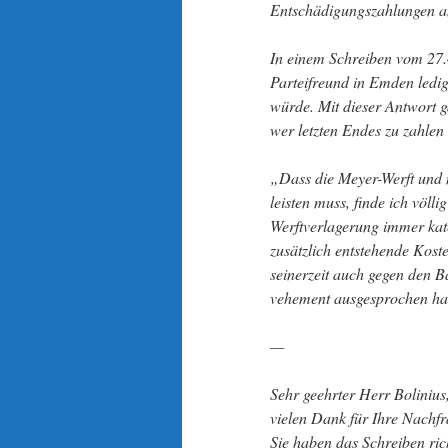
Entschädigungszahlungen an 
In einem Schreiben vom 27.4
Parteifreund in Emden ledig
würde. Mit dieser Antwort g
wer letzten Endes zu zahlen 
„Dass die Meyer-Werft und 
leisten muss, finde ich völl
Werftverlagerung immer kate
zusätzlich entstehende Kos
seinerzeit auch gegen den 
vehement ausgesprochen hat
—
Sehr geehrter Herr Bolinius
vielen Dank für Ihre Nachf
Sie haben das Schreiben rich