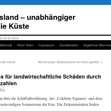
esland – unabhängiger
die Küste
Wattenrat
Horst Stern
Impressum
Sonderseiten
Vogelinsel Memmer
ender David
Windenergie: Wiesenweihe von Rotor getötet
→
 für landwirtschaftliche Schäden durch
 zahlen
tion
rat über die Schiffsüberführung der „Celebrity Equinox“ und dem
ch notwendigen Sommerstau der Ems. Die Dokumentation finden