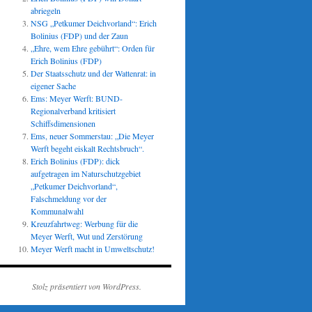
abriegeln
NSG „Petkumer Deichvorland“: Erich
Bolinius (FDP) und der Zaun
„Ehre, wem Ehre gebührt“: Orden für
Erich Bolinius (FDP)
Der Staatsschutz und der Wattenrat: in
eigener Sache
Ems: Meyer Werft: BUND-
Regionalverband kritisiert
Schiffsdimensionen
Ems, neuer Sommerstau: „Die Meyer
Werft begeht eiskalt Rechtsbruch“.
Erich Bolinius (FDP): dick
aufgetragen im Naturschutzgebiet
„Petkumer Deichvorland“,
Falschmeldung vor der
Kommunalwahl
Kreuzfahrtweg: Werbung für die
Meyer Werft, Wut und Zerstörung
Meyer Werft macht in Umweltschutz!
Stolz präsentiert von WordPress.