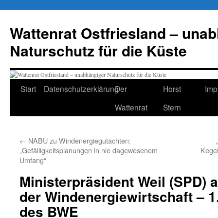
Zum
Inhalt
Wattenrat Ostfriesland – una
springen
Naturschutz für die Küste
Start
Datenschutzerklärung
Der
Horst
Imp
Wattenrat
Stern
←
NABU zu Windenergiegutachten:
„Gefälligkeitsplanungen in nie dagewesenem
Kegel
Umfang“
Ministerpräsident Weil (SPD) 
der Windenergiewirtschaft – 
des BWE