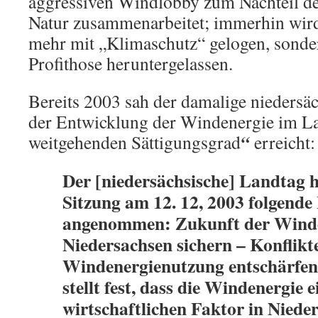
aggressiven Windlobby zum Nachteil d
Natur zusammenarbeitet; immerhin wird 
mehr mit „Klimaschutz“ gelogen, sonder
Profithose heruntergelassen.
Bereits 2003 sah der damalige niedersä
der Entwicklung der Windenergie im L
“
weitgehenden Sättigungsgrad
erreicht:
Der [niedersächsische] Landtag ha
Sitzung am 12. 12, 2003 folgende
angenommen: Zukunft der Winde
Niedersachsen sichern – Konflikt
Windenergienutzung ent­schärfe
stellt fest, dass die Windenergie 
wirtschaftlichen Faktor in Nieder