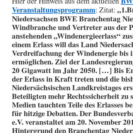
BW
Hier der Hinweis aus dem aktuellen
Veranstaltungsprogramm
„1.B
: Zitat:
Niedersachsen BWE Branchentag Nied
Windbranche und Vertreter aus der P
anstehenden „Windenergieerlass“ z
einem Erlass will das Land Niedersac
Verdreifachung der Windenergie bis 
ermöglichen. Ziel der Landesregierun
20 Gigawatt im Jahr 2050. […] Bis En
der Erlass in Kraft treten und die bis
Niedersächsischen Landkreistages erse
Beteiligten mehr Rechtssicherheit zu s
Medien tauchten Teile des Erlasses be
für hitzige Debatten. Der Bundesver
e.V. veranstaltet am 20. November 20
Hintergrund den Branchentag Nieder