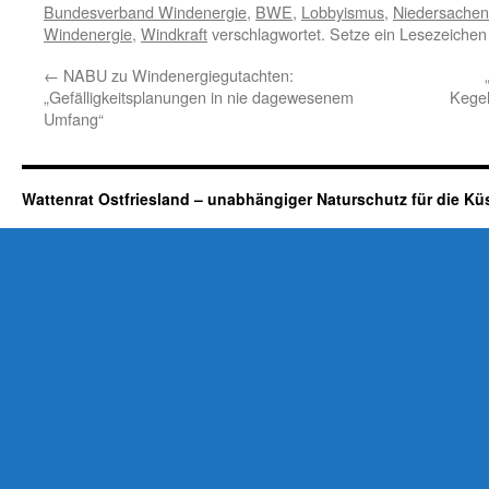
Bundesverband Windenergie
,
BWE
,
Lobbyismus
,
Niedersachen
Windenergie
,
Windkraft
verschlagwortet. Setze ein Lesezeichen
←
NABU zu Windenergiegutachten:
„Gefälligkeitsplanungen in nie dagewesenem
Kegel
Umfang“
Wattenrat Ostfriesland – unabhängiger Naturschutz für die Kü