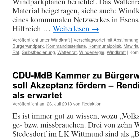
Windparkplänen berichtet. Das Wattenr
Material beigetragen, siehe auch: Windkr
eines kommunalen Netzwerkes in Esens/
Hilfreich …
Weiterlesen
→
Veröffentlicht unter
Windkraft
|
Verschlagwortet mit
Abstimmung
Bürgerwindpark
,
Kommanditistenliste
,
Kommunalpolitik
,
Mitwirk
Rat
,
Selbstbedienung
,
Wattenrat
,
Windenergie
,
Windkraft
|
Komm
CDU-MdB Kammer zu Bürgerwi
soll Akzeptanz fördern – Rendi
als erwartet
Veröffentlicht am
26. Juli 2013
von
Redaktion
Es ist immer gut zu wissen, wozu „Volk
ge- bzw. missbrauchen. Drei von zehn 
Stedesdorf im LK Wittmund sind als „