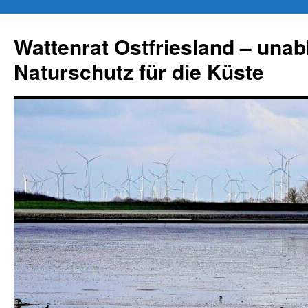
Zum
Inhalt
Wattenrat Ostfriesland – una
springen
Naturschutz für die Küste