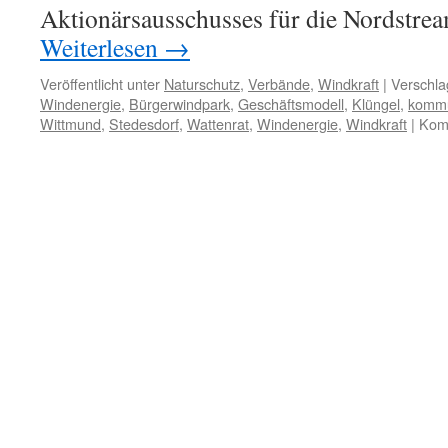
Aktionärsausschusses für die Nordstre
Weiterlesen
→
Veröffentlicht unter
Naturschutz
,
Verbände
,
Windkraft
|
Verschla
Windenergie
,
Bürgerwindpark
,
Geschäftsmodell
,
Klüngel
,
kommu
Wittmund
,
Stedesdorf
,
Wattenrat
,
Windenergie
,
Windkraft
|
Komm