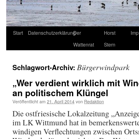
Start
Datenschutzerklärung
Der
Horst
Imp
Wattenrat
Stern
Bürgerwindpark
Schlagwort-Archiv:
„Wer verdient wirklich mit Wind
an politischem Klüngel
Veröffentlicht am
21. April 2014
von
Redaktion
Die ostfriesische Lokalzeitung „Anzeige
im LK Wittmund hat in bemerkenswerter
windigen Verflechtungen zwischen Orts