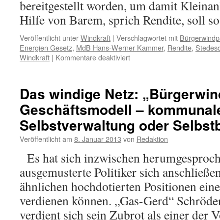
bereitgestellt worden, um damit Kleinan
Hilfe von Barem, sprich Rendite, soll 
Veröffentlicht unter
Windkraft
|
Verschlagwortet mit
Bürgerwindp
Energien Gesetz
,
MdB Hans-Werner Kammer
,
Rendite
,
Stedesd
für
Windkraft
|
Kommentare deaktiviert
CDU-
MdB
Kammer
Das windige Netz: „Bürgerwin
zu
Geschäftsmodell – kommunal
Bürgerwindparks:
Bares
Selbstverwaltung oder Selbs
soll
Akzeptanz
Veröffentlicht am
8. Januar 2013
von
Redaktion
fördern
Es hat sich inzwischen herumgesproch
–
Rendite
ausgemusterte Politiker sich anschließen
oft
ähnlichen hochdotierten Positionen ein
geringer
als
verdienen können. „Gas-Gerd“ Schröder 
erwartet
verdient sich sein Zubrot als einer der 