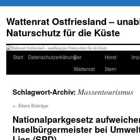
Zum
Inhalt
Wattenrat Ostfriesland – una
springen
Naturschutz für die Küste
Start
Datenschutzerklärung
Der
Horst
Imp
Wattenrat
Stern
Massentourismus
Schlagwort-Archiv:
←
Ältere Beiträge
Nationalparkgesetz aufweiche
Inselbürgermeister bei Umwelt
Lies (SPD)