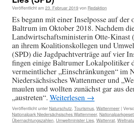
Veröffentlicht am
23. Februar 2019
von
Redaktion
Es begann mit einer Inselposse auf der o
Baltrum im Oktober 2018. Nachdem die
Landwirtschaftsministerin Otte-Kinas
an ihrem Koalitionskollegen und Umwelt
(SPD) die Jagdpachtverträge auf vier Ins
fingen einige Baltrumer Lokalpolitike
vermeintlicher „Einschränkungen“ im N
Niedersächsisches Wattenmeer und „Wel
maulen und wollten zunächst gar aus d
„austreten“.
Weiterlesen
→
Veröffentlicht unter
Naturschutz
,
Tourismus
,
Wattenmeer
|
Versc
Nationalpark Niedersächsisches Wattenmeer
,
Nationalparkgeset
Übernachtungszahlen
,
Umweltminister Lies
,
Wattenrat
,
Weltnatu