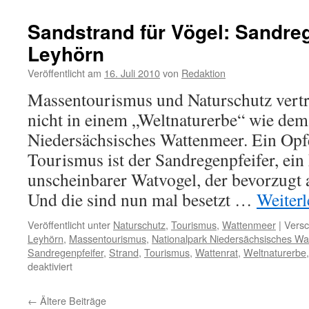
Wattenmeer:
Niedersächsischer
Sandstrand für Vögel: Sandre
Landtag
Leyhörn
beschließt
weitere
Veröffentlicht am
16. Juli 2010
von
Redaktion
Tourismusförderung
Massentourismus und Naturschutz vertra
nicht in einem „Weltnaturerbe“ wie dem
Niedersächsisches Wattenmeer. Ein Opf
Tourismus ist der Sandregenpfeifer, ein
unscheinbarer Watvogel, der bevorzugt a
Und die sind nun mal besetzt …
Weiter
Veröffentlicht unter
Naturschutz
,
Tourismus
,
Wattenmeer
|
Versc
Leyhörn
,
Massentourismus
,
Nationalpark Niedersächsisches W
Sandregenpfeifer
,
Strand
,
Tourismus
,
Wattenrat
,
Weltnaturerbe
für
deaktiviert
Sandstrand
für
←
Ältere Beiträge
Vögel: