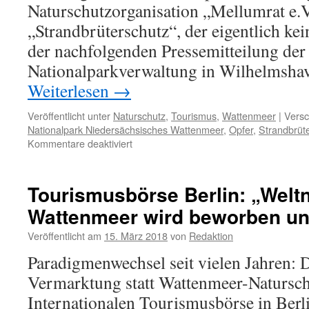
Naturschutzorganisation „Mellumrat e.
„Strandbrüterschutz“, der eigentlich kei
der nachfolgenden Pressemitteilung der
Nationalparkverwaltung in Wilhelmsha
Weiterlesen
→
Veröffentlicht unter
Naturschutz
,
Tourismus
,
Wattenmeer
|
Versc
Nationalpark Niedersächsisches Wattenmeer
,
Opfer
,
Strandbrüt
für
Kommentare deaktiviert
Strandbrüter
–
Opfer
Tourismusbörse Berlin: „Welt
des
Wattenmeer wird beworben un
Massentourismus
Veröffentlicht am
15. März 2018
von
Redaktion
Paradigmenwechsel seit vielen Jahren: 
Vermarktung statt Wattenmeer-Natursch
Internationalen Tourismusbörse in Berli