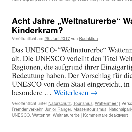
Acht Jahre „Weltnaturerbe“ W
Kinderkram?
Veröffentlicht am
25. Juni 2017
von
Redaktion
Das UNESCO-“Weltnaturerbe“ Wattenme
alt. Die UNESCO verleiht den Titel Wel
Regionen, die aufgrund ihrer Einzigarti
Bedeutung haben. Der Vorschlag für dies
UNESCO von dem Staat eingereicht, in 
besondere …
Weiterlesen
→
Veröffentlicht unter
Naturschutz
,
Tourismus
,
Wattenmeer
|
Versc
Fremdenverkehr
,
Junior Ranger
,
Massentourismus
,
Nationalpar
fü
UNESCO
,
Wattenrat
,
Weltnaturerbe
|
Kommentare deaktiviert
Ac
Ja