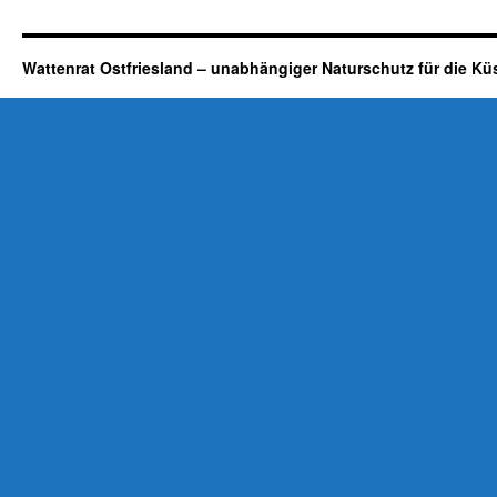
Sandregenpfeifer
am
Leyhörn
Wattenrat Ostfriesland – unabhängiger Naturschutz für die Kü