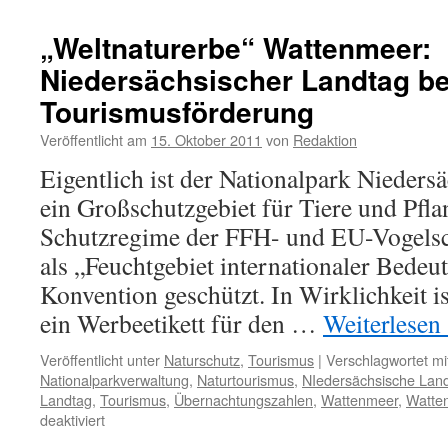
die
letzten
„Weltnaturerbe“ Wattenmeer:
ihrer
Niedersächsischer Landtag be
Art
im
Tourismusförderung
„Weltnaturerbe“
Veröffentlicht am
15. Oktober 2011
von
Redaktion
Eigentlich ist der Nationalpark Nieder
ein Großschutzgebiet für Tiere und Pfla
Schutzregime der FFH- und EU-Vogelsch
als „Feuchtgebiet internationaler Bede
Konvention geschützt. In Wirklichkeit i
ein Werbeetikett für den …
Weiterlesen
Veröffentlicht unter
Naturschutz
,
Tourismus
|
Verschlagwortet mi
Nationalparkverwaltung
,
Naturtourismus
,
NIedersächsische Lan
Landtag
,
Tourismus
,
Übernachtungszahlen
,
Wattenmeer
,
Watten
für
deaktiviert
„Weltnaturerbe“