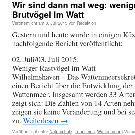
„W
Wir sind dann mal weg: wenig
W
Brutvögel im Watt
–
Ki
Veröffentlicht am
3. Juli 2015
von
Redaktion
Gestern und heute wurde in einigen Küs
nachfolgende Bericht veröffentlicht:
02. Juli/03. Juli 2015:
Weniger Rastvögel im Watt
Wilhelmshaven – Das Wattenmeersekretar
einen Bericht über die Entwicklung der
Wattenmeer. Insgesamt werden 33 Arte
zeigt sich: Die Zahlen von 14 Arten ne
zeigen sie keine Veränderung und bei s
zu.
Weiterlesen
→
Veröffentlicht unter
Naturschutz
,
Tourismus
,
Wattenmeer
|
Versc