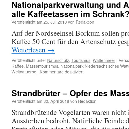
Nationalparkverwaltung und A
alle Kaffeetassen im Schrank
Veröffentlicht am
25. Juli 2018
von
Redaktion
Auf der Nordseeinsel Borkum sollen pr
Kaffee 50 Cent für den Artenschutz ges
Weiterlesen
→
Veröffentlicht unter
Naturschutz
,
Tourismus
,
Wattenmeer
|
Versc
Kaffee
,
Massentourismus
,
Nationalpark Niedersächsisches Wat
für
Weltnatuerbe
|
Kommentare deaktiviert
Nationalparkverwaltung
und
Artenschutz:
Strandbrüter – Opfer des Mas
noch
alle
Veröffentlicht am
30. April 2018
von
Redaktion
Kaffeetassen
Strandbrütende Vogelarten waren nich
im
Schrank?
Aussterben bedroht. Natürliche Feinde 
Springfluten oder Möwen, die die entde