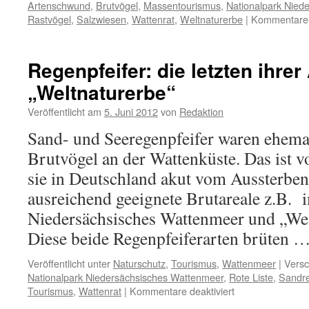
Artenschwund
,
Brutvögel
,
Massentourismus
,
Nationalpark Nied
Rastvögel
,
Salzwiesen
,
Wattenrat
,
Weltnaturerbe
|
Kommentare d
Regenpfeifer: die letzten ihrer
„Weltnaturerbe“
Veröffentlicht am
5. Juni 2012
von
Redaktion
Sand- und Seeregenpfeifer waren ehemal
Brutvögel an der Wattenküste. Das ist v
sie in Deutschland akut vom Aussterben
ausreichend geeignete Brutareale z.B. 
Niedersächsisches Wattenmeer und „Wel
Diese beide Regenpfeiferarten brüten 
Veröffentlicht unter
Naturschutz
,
Tourismus
,
Wattenmeer
|
Versc
Nationalpark Niedersächsisches Wattenmeer
,
Rote Liste
,
Sandre
für
Tourismus
,
Wattenrat
|
Kommentare deaktiviert
Regenpfeifer: