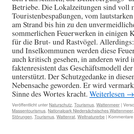
Betriebe. Die Lokalzeitungen sind voll 
Touristenbespaßungen, vom lautstarken
am Strand bis hin zu den unvermeidlich
sommerlichen Feuerwerken in einigen 
für die Brut- und Rastvögel. Allerdings
und Inselkommunen werden diese Feue
auch kritisch gesehen, in anderen wird
faktenresistent das Geschäftsmodell de
unterstützt. Der Schutzgedanke in diese
Nebensache geworden. Er wird vermarkte
Sinne des Wortes kracht.
Weiterlesen
Veröffentlicht unter
Naturschutz
,
Tourismus
,
Wattenmeer
|
Versc
Massentourismus
,
Nationalpark Niedersächsisches Wattenmeer
Störungen
,
Tourismus
,
Wattenrat
,
Weltnaturerbe
|
Kommentare d