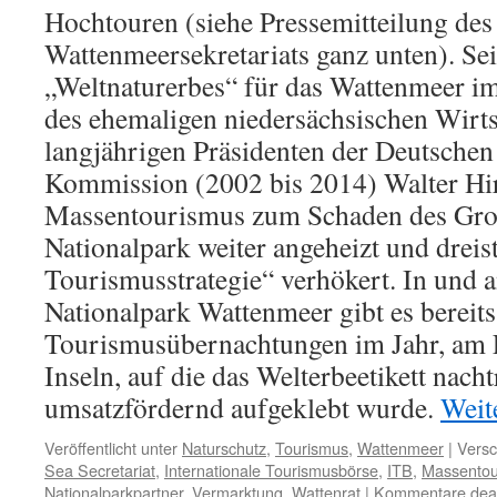
Hochtouren (siehe Pressemitteilung des 
Wattenmeersekretariats ganz unten). Sei
„Weltnaturerbes“ für das Wattenmeer im
des ehemaligen niedersächsischen Wirts
langjährigen Präsidenten der Deutsch
Kommission (2002 bis 2014) Walter Hi
Massentourismus zum Schaden des Gro
Nationalpark weiter angeheizt und dreist
Tourismusstrategie“ verhökert. In und
Nationalpark Wattenmeer gibt es bereit
Tourismusübernachtungen im Jahr, am F
Inseln, auf die das Welterbeetikett nacht
umsatzfördernd aufgeklebt wurde.
Weit
Veröffentlicht unter
Naturschutz
,
Tourismus
,
Wattenmeer
|
Versc
Sea Secretariat
,
Internationale Tourismusbörse
,
ITB
,
Massentou
Nationalparkpartner
,
Vermarktung
,
Wattenrat
|
Kommentare deakt