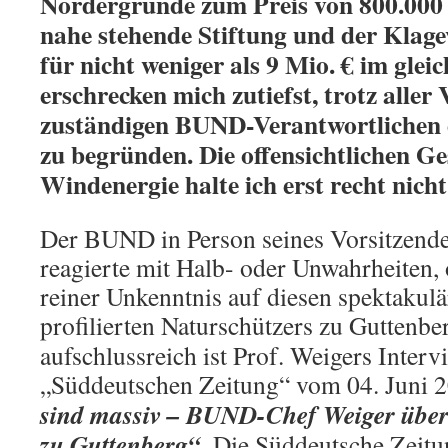
Nordergründe zum Preis von 800.000
nahe stehende Stiftung und der Klag
für nicht weniger als 9 Mio. € im glei
erschrecken mich zutiefst, trotz aller
zuständigen BUND-Verantwortlichen d
zu begründen. Die offensichtlichen Ge
Windenergie halte ich erst recht nicht
Der BUND in Person seines Vorsitzende
reagierte mit Halb- oder Unwahrheiten, o
reiner Unkenntnis auf diesen spektakulä
profilierten Naturschützers zu Guttenbe
aufschlussreich ist Prof. Weigers Interv
„Süddeutschen Zeitung“ vom 04. Juni 
sind massiv – BUND-Chef Weiger über
zu Guttenberg“.
Die Süddeutsche Zeitun