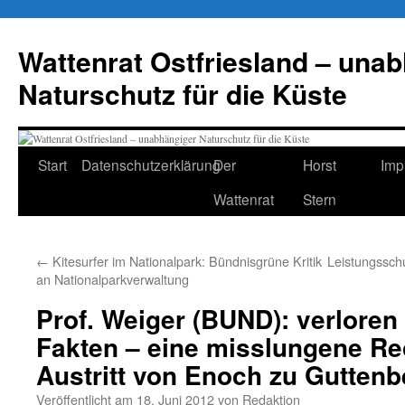
Zum
Inhalt
Wattenrat Ostfriesland – una
springen
Naturschutz für die Küste
Start
Datenschutzerklärung
Der
Horst
Imp
Wattenrat
Stern
←
Kitesurfer im Nationalpark: Bündnisgrüne Kritik
Leistungsschut
an Nationalparkverwaltung
Prof. Weiger (BUND): verloren
Fakten – eine misslungene Re
Austritt von Enoch zu Guttenb
Veröffentlicht am
18. Juni 2012
von
Redaktion