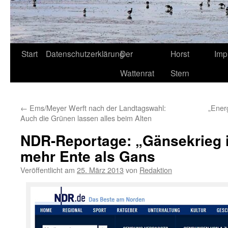
Start
Datenschutzerklärung
Der
Horst
Imp
Wattenrat
Stern
←
Ems/Meyer Werft nach der Landtagswahl:
„Ener
Auch die Grünen lassen alles beim Alten
NDR-Reportage: „Gänsekrieg i
mehr Ente als Gans
Veröffentlicht am
25. März 2013
von
Redaktion