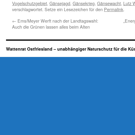
Vogelschutzgebiet
,
Gänsejagd
,
Gänsekrieg
,
Gänsewacht
,
Lutz 
verschlagwortet. Setze ein Lesezeichen für den
Permalink
.
←
Ems/Meyer Werft nach der Landtagswahl:
„Ener
Auch die Grünen lassen alles beim Alten
Wattenrat Ostfriesland – unabhängiger Naturschutz für die Kü