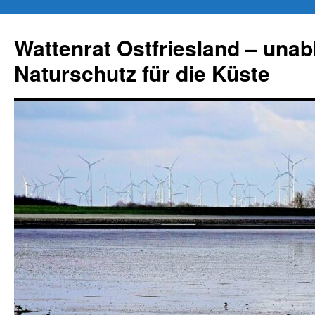
Zum
Inhalt
Wattenrat Ostfriesland – una
springen
Naturschutz für die Küste