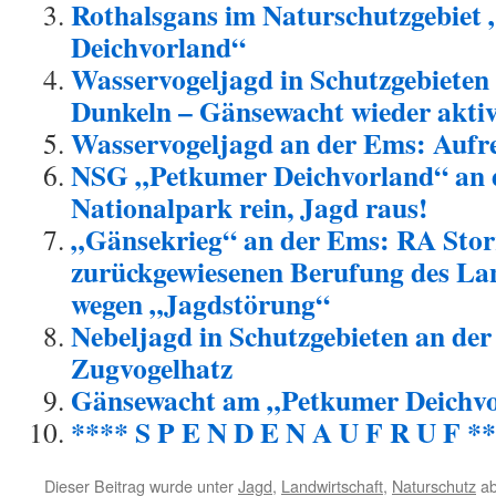
Rothalsgans im Naturschutzgebiet
Deichvorland“
Wasservogeljagd in Schutzgebieten
Dunkeln – Gänsewacht wieder akti
Wasservogeljagd an der Ems: Aufr
NSG „Petkumer Deichvorland“ an 
Nationalpark rein, Jagd raus!
„Gänsekrieg“ an der Ems: RA Stor
zurückgewiesenen Berufung des La
wegen „Jagdstörung“
Nebeljagd in Schutzgebieten an der
Zugvogelhatz
Gänsewacht am „Petkumer Deichvor
**** S P E N D E N A U F R U F *
Dieser Beitrag wurde unter
Jagd
,
Landwirtschaft
,
Naturschutz
ab