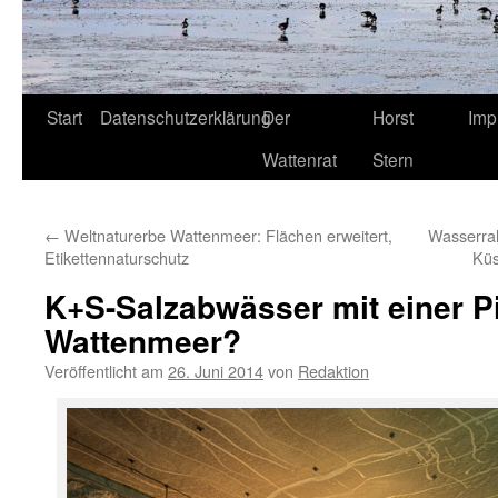
Start
Datenschutzerklärung
Der
Horst
Imp
Wattenrat
Stern
←
Weltnaturerbe Wattenmeer: Flächen erweitert,
Wasserrah
Etikettennaturschutz
Küs
K+S-Salzabwässer mit einer Pi
Wattenmeer?
Veröffentlicht am
26. Juni 2014
von
Redaktion