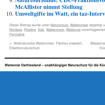
McAllister nimmt Stellung
Umweltgifte im Watt, ein taz-Inter
Dieser Beitrag wurde unter
Naturschutz
,
Wattenmeer
abgelegt 
Nordsee
,
Pipeline
,
Salz
,
Wattenmeer
,
Wattenrat
verschlagwortet
Permalink
.
←
Weltnaturerbe Wattenmeer: Flächen erweitert,
Wasserrah
Etikettennaturschutz
Küs
Wattenrat Ostfriesland – unabhängiger Naturschutz für die Kü