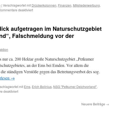
e
|
Verschlagwortet mit
Drückerkolonnen
,
Finanzen
,
Mitgliederwerbung
,
für
Kommentare deaktiviert
Wenn
der
NABU
 dick aufgetragen im Naturschutzgebiet
an
der
nd“, Falschmeldung vor der
Haustür
klingelt:
Mitgliederwerbung
ktion
mit
Drückerkolonnen
das nur ca. 200 Hektar große Naturschutzgebiet „Petkumer
schutzgebietes, an der Ems bei Emden. Vor allem die
die ständigen Verstöße gegen das Betretungsverbot des sog.
rlesen
→
schlagwortet mit
Ems
,
Erich Bolinius
,
NSG "Petkumer Deichvorland"
,
für
 deaktiviert
Erich
Bolinius
Neuere Beiträge
→
(FDP):
dick
aufgetragen