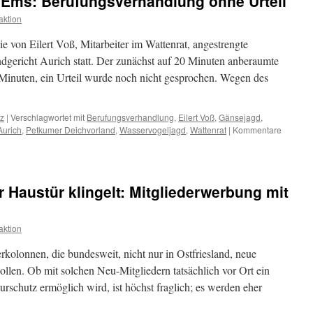
 Ems: Berufungsverhandlung ohne Urteil
ktion
 von Eilert Voß, Mitarbeiter im Wattenrat, angestrengte
gericht Aurich statt. Der zunächst auf 20 Minuten anberaumte
Minuten, ein Urteil wurde noch nicht gesprochen. Wegen des
tz
|
Verschlagwortet mit
Berufungsverhandlung
,
Eilert Voß
,
Gänsejagd
,
Aurich
,
Petkumer Deichvorland
,
Wasservogeljagd
,
Wattenrat
|
Kommentare
Haustür klingelt: Mitgliederwerbung mit
ktion
rkolonnen, die bundesweit, nicht nur in Ostfriesland, neue
len. Ob mit solchen Neu-Mitgliedern tatsächlich vor Ort ein
aturschutz ermöglich wird, ist höchst fraglich; es werden eher