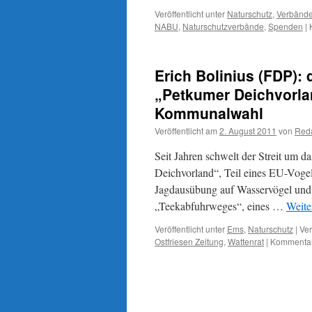
Veröffentlicht unter
Naturschutz
,
Verbänd
NABU
,
Naturschutzverbände
,
Spenden
|
Erich Bolinius (FDP):
„Petkumer Deichvorla
Kommunalwahl
Veröffentlicht am
2. August 2011
von
Reda
Seit Jahren schwelt der Streit um 
Deichvorland“, Teil eines EU-Vogel
Jagdausübung auf Wasservögel und 
„Teekabfuhrweges“, eines …
Weite
Veröffentlicht unter
Ems
,
Naturschutz
|
Ver
Ostfriesen Zeitung
,
Wattenrat
|
Kommentare