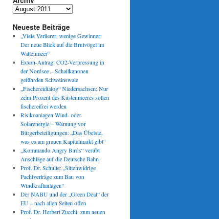
Archiv
Archiv
Neueste Beiträge
„Viele Verlierer, wenige Gewinner:
Der neue Blick auf die Brutvögel im
Wattenmeer“
Exxon-Antrag: CO2-Verpressung in
der Nordsee – Schallkanonen
gefährden Schweinswale
„Fischereidialog“ Niedersachsen: Nur
zehn Prozent des Küstenmeeres sollen
fischereifrei werden
Risikoanlagen Wind- oder
Solarenergie – Warnung vor
Bürgerbeteiligungen: „Das Übelste,
was es am grauen Kapitalmarkt gibt“
„Kommando Angry Birds“ verübt
Anschläge auf die Deutsche Bahn
Prof. Dr. Schulte: „Sittenwidrige
Pachtverträge zum Bau von
Windkraftanlagen“
Der NABU und der „Green Deal“ der
EU – nach allen Seiten offen
Prof. Dr. Herbert Zucchi: zum neuen