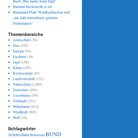
Buch „Was meine Seele trägt“
Hartmut Heckenroth ist tot
Rheinland-Pfalz: Windkraftausbau und
„die Zahl tolerierbarer getöteter
Fledermäuse“
Themenbereiche
Artenschutz
(78)
Ems
(225)
Energie
(54)
Fischerei
(34)
Jagd
(158)
Klima
(155)
Küstenschutz
(67)
Landwirtschaft
(131)
Naturschutz
(1.095)
Tourismus
(294)
Unsortiertes
(59)
Verbände
(251)
Wattenmeer
(512)
Windkraft
(502)
Wolf
(10)
Schlagwörter
BUND
Artenschutz
Bensersiel