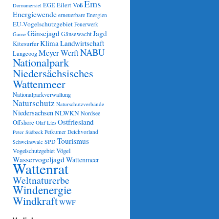
Ems
Eilert Voß
EGE
Dornumersiel
Energiewende
erneuerbare Energien
EU-Vogelschutzgebiet
Feuerwerk
Gänsejagd
Jagd
Gänsewacht
Gänse
Klima
Landwirtschaft
Kitesurfer
NABU
Meyer Werft
Langeoog
Nationalpark
Niedersächsisches
Wattenmeer
Nationalparkverwaltung
Naturschutz
Naturschutzverbände
Niedersachsen
NLWKN
Nordsee
Ostfriesland
Offshore
Olaf Lies
Petkumer Deichvorland
Peter Südbeck
Tourismus
SPD
Schweinswale
Vögel
Vogelschutzgebiet
Wasservogeljagd
Wattenmeer
Wattenrat
Weltnaturerbe
Windenergie
Windkraft
WWF