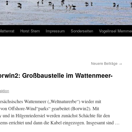
Wattenrat
Horst Stern
Impressum
Sonderseiten
Vogelinsel Memmer
Neuere Beiträge
→
orwin2: Großbaustelle im Wattenmeer-
ktion
rsächsisches Wattenmeer („Weltnaturerbe“) wieder mit
von Offshore-Wind“parks“ gearbeitet (Borwin2). Mit
 und in Hilgenriedersiel werden zunächst Schächte für den
ems errichtet und dann die Kabel eingezogen. Insgesamt sind …