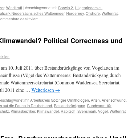
eer
,
Windkraft
|
Verschlagwortet mit
Borwin 2
,
Hilgenriedersiel
,
alpark Niedersächsisches Wattenmeer
,
Norderney
,
Offshore
,
Wattenrat
,
für
ommentare deaktiviert
Windkraft
Offshore:
Borwin2:
limawandel? Political Correctness und
Großbaustelle
im
Wattenmeer-
ktion
„Weltnaturerbe“
r am 10. Juli 2011 über Bestandsrückgänge von Vogelarten im
aeinflüsse (Vögel des Wattenmeeres: Bestandsrückgang durch
ionale Wattenmeersekretariat (Common Waddensea Secretariat,
uli 2011 eine …
Weiterlesen
→
erschlagwortet mit
Arbeitskreis Göttinger Ornithologen
,
Arten
,
Artenschwund
,
 auf die Fauna in Deutschland
,
Bestandsrückgang
,
Bundesamt für
chutz
,
Klimaskeptiker
,
Klimawandel
,
Rabitsch
,
Svensmark
,
Vögel
,
Wattenrat
|