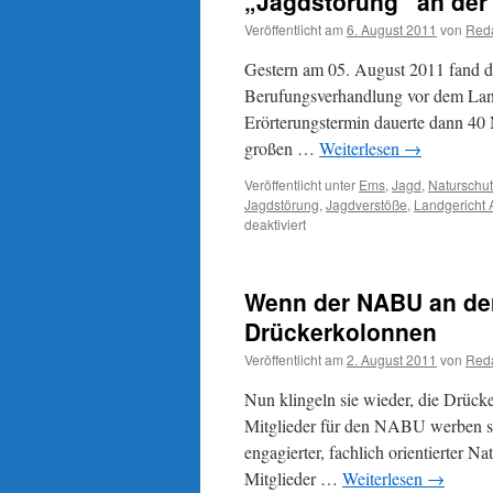
„Jagdstörung“ an der
Political
Correctness
Veröffentlicht am
6. August 2011
von
Reda
und
andere
Gestern am 05. August 2011 fand die
Ursachen
Berufungsverhandlung vor dem Land
Erörterungstermin dauerte dann 40 
großen …
Weiterlesen
→
Veröffentlicht unter
Ems
,
Jagd
,
Naturschu
Jagdstörung
,
Jagdverstöße
,
Landgericht 
für
deaktiviert
„Jagdstörung“
an
der
Wenn der NABU an der 
Ems:
Berufungsverhandlung
Drückerkolonnen
ohne
Veröffentlicht am
2. August 2011
von
Reda
Urteil
Nun klingeln sie wieder, die Drücke
Mitglieder für den NABU werben sol
engagierter, fachlich orientierter N
Mitglieder …
Weiterlesen
→