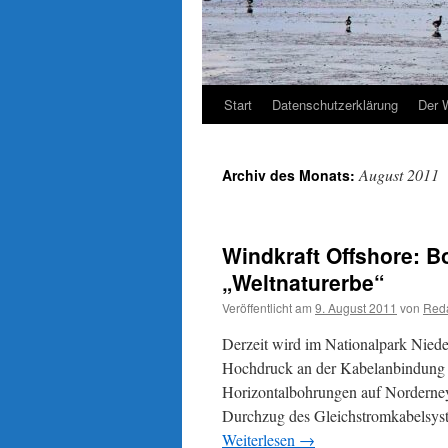
Start
Datenschutzerklärung
Der 
August 2011
Archiv des Monats:
Windkraft Offshore: B
„Weltnaturerbe“
Veröffentlicht am
9. August 2011
von
Reda
Derzeit wird im Nationalpark Niede
Hochdruck an der Kabelanbindung 
Horizontalbohrungen auf Norderney
Durchzug des Gleichstromkabelsyst
Weiterlesen
→