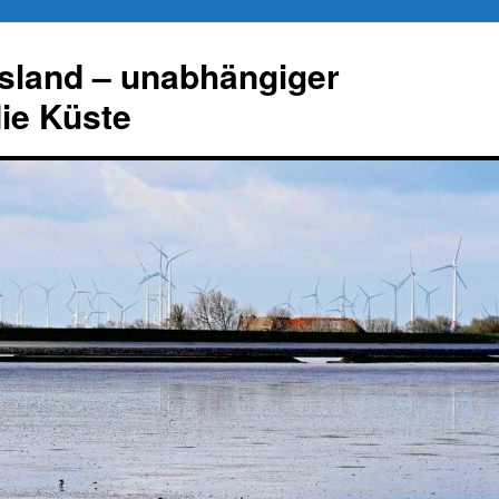
esland – unabhängiger
die Küste