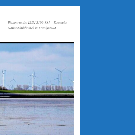
Wattenrat.de: ISSN 2199-881 – Deutsche
Nationalbibliothek in Frankfurt/M.