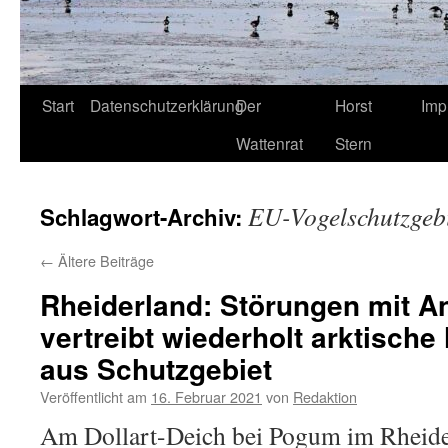
Start
Datenschutzerklärung
Der
Horst
Imp
Wattenrat
Stern
EU-Vogelschutzgeb
Schlagwort-Archiv:
←
Ältere Beiträge
Rheiderland: Störungen mit A
vertreibt wiederholt arktisch
aus Schutzgebiet
Veröffentlicht am
16. Februar 2021
von
Redaktion
Am Dollart-Deich bei Pogum im Rheid