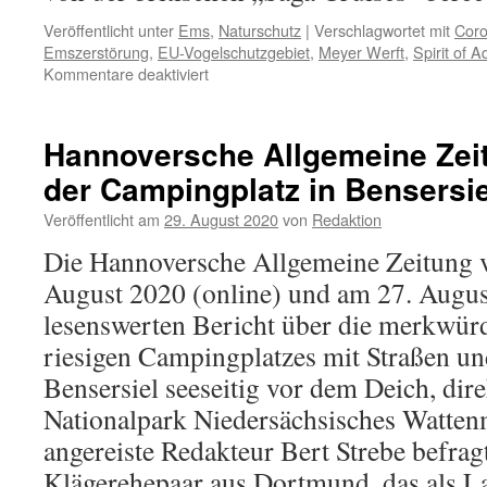
Veröffentlicht unter
Ems
,
Naturschutz
|
Verschlagwortet mit
Cor
Emszerstörung
,
EU-Vogelschutzgebiet
,
Meyer Werft
,
Spirit of 
für
Kommentare deaktiviert
Kreuzfahrtschiff
´Spirit
of
Hannoversche Allgemeine Zeit
Adventure
der Campingplatz in Bensersiel
´
überführt,
Veröffentlicht am
29. August 2020
von
Redaktion
wenige
Schaulustige
Die Hannoversche Allgemeine Zeitung v
August 2020 (online) und am 27. August
lesenswerten Bericht über die merkwür
riesigen Campingplatzes mit Straßen un
Bensersiel seeseitig vor dem Deich, dir
Nationalpark Niedersächsisches Watten
angereiste Redakteur Bert Strebe befrag
Klägerehepaar aus Dortmund, das als 