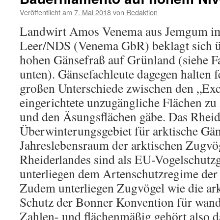
Ostfriesland
Veröffentlicht am
7. Mai 2018
von
Redaktion
Landwirt Amos Venema aus Jemgum im
Leer/NDS (Venema GbR) beklagt sich ü
hohen Gänsefraß auf Grünland (siehe F
unten). Gänsefachleute dagegen halten fe
großen Unterschiede zwischen den „Exc
eingerichtete unzugängliche Flächen z
und den Äsungsflächen gäbe. Das Rheide
Überwinterungsgebiet für arktische Gä
Jahreslebensraum der arktischen Zugvög
Rheiderlandes sind als EU-Vogelschutz
unterliegen dem Artenschutzregime der
Zudem unterliegen Zugvögel wie die ar
Schutz der Bonner Konvention für wand
Zahlen- und flächenmäßig gehört also d