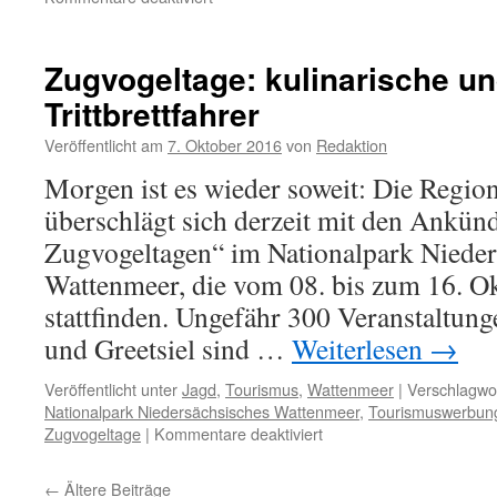
Windpark
Utgast:
Genehmigungspraxis
Zugvogeltage: kulinarische u
des
Trittbrettfahrer
Landkreises
Wittmund
Veröffentlicht am
7. Oktober 2016
von
Redaktion
in
der
Morgen ist es wieder soweit: Die Regio
Kritik
überschlägt sich derzeit mit den Ankün
Zugvogeltagen“ im Nationalpark Nieder
Wattenmeer, die vom 08. bis zum 16. O
stattfinden. Ungefähr 300 Veranstaltu
und Greetsiel sind …
Weiterlesen
→
Veröffentlicht unter
Jagd
,
Tourismus
,
Wattenmeer
|
Verschlagwor
Nationalpark Niedersächsisches Wattenmeer
,
Tourismuswerbun
für
Zugvogeltage
|
Kommentare deaktiviert
Zugvogeltage:
kulinarische
←
Ältere Beiträge