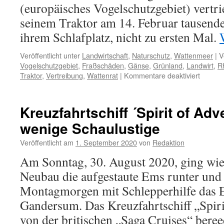
(europäisches Vogelschutzgebiet) vertri
seinem Traktor am 14. Februar tausen
ihrem Schlafplatz, nicht zu ersten Mal.
Veröffentlicht unter
Landwirtschaft
,
Naturschutz
,
Wattenmeer
|
V
Vogelschutzgebiet
,
Fraßschäden
,
Gänse
,
Grünland
,
Landwirt
,
R
für
Traktor
,
Vertreibung
,
Wattenrat
|
Kommentare deaktiviert
Rheider
Störun
mit
Kreuzfahrtschiff ´Spirit of Adv
Ansage
wenige Schaulustige
–
Landwir
Veröffentlicht am
1. September 2020
von
Redaktion
vertreib
wiederh
Am Sonntag, 30. August 2020, ging wie
arktisc
Neubau die aufgestaute Ems runter und 
Nonnen
aus
Montagmorgen mit Schlepperhilfe das 
Schutzg
Gandersum. Das Kreuzfahrtschiff „Spiri
von der britischen „Saga Cruises“ beree