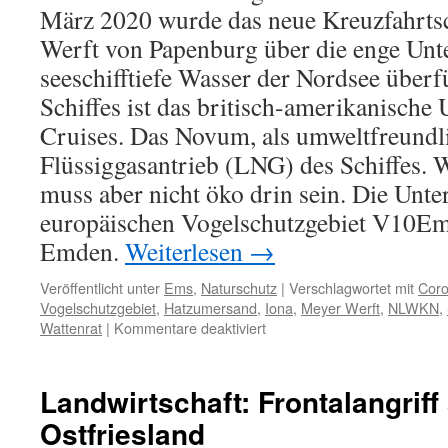
März 2020 wurde das neue Kreuzfahrtsc
illeg
´
Werft von Papenburg über die enge Unt
seeschifftiefe Wasser der Nordsee über
Schiffes ist das britisch-amerikanisc
Cruises. Das Novum, als umweltfreundli
Flüssiggasantrieb (LNG) des Schiffes. W
muss aber nicht öko drin sein. Die Unt
europäischen Vogelschutzgebiet V10Em
Emden.
Weiterlesen
→
Veröffentlicht unter
Ems
,
Naturschutz
|
Verschlagwortet mit
Coro
Vogelschutzgebiet
,
Hatzumersand
,
Iona
,
Meyer Werft
,
NLWKN
,
für
Wattenrat
|
Kommentare deaktiviert
Meyer-
Schiff
´Iona
Landwirtschaft: Frontalangriff
´:
Ostfriesland
keine
Zuschauer